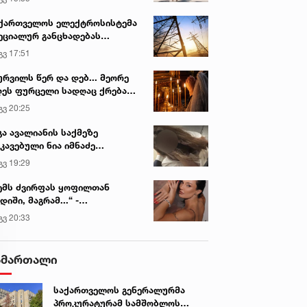
ქართველოს ელექტროსისტემა
ეციალურ განცხადებას
რცელებს
გვ 17:51
ურვილს წერ და დებ... მეორე
ეს ფურცელი სადღაც ქრება
 სურვილი სრულდება...“ -
გვ 20:25
სწაულმოქმედი ტაძარი შიდა
ართლში
გა ავალიანის საქმეზე
კავებული ნია იმნაძე
ინიკაში გადაჰყავთ
გვ 19:29
ემს ძვირფას ყოფილთან
დიში, მაგრამ...“ -
ექსანდრა პაიჭაძის
გვ 20:33
ლწრფელი აღიარება
ამართალი
საქართველოს გენერალურმა
პროკურატურამ სამშობლოს