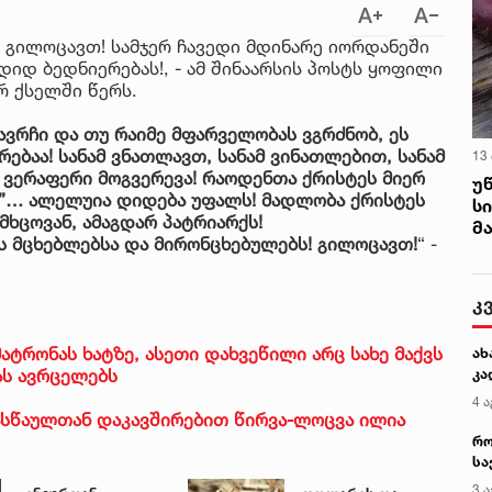
 გილოცავთ! სამჯერ ჩავედი მდინარე იორდანეში
დიდ ბედნიერებას!, - ამ შინაარსის პოსტს ყოფილი
რ ქსელში წერს.
ვრჩი და თუ რაიმე მფარველობას ვგრძნობ, ეს
ბაა! სანამ ვნათლავთ, სანამ ვინათლებით, სანამ
13
ვერაფერი მოგვერევა! რაოდენთა ქრისტეს მიერ
უ
ს”… ალელუია დიდება უფალს! მადლობა ქრისტეს
ს
მხცოვან, ამაგდარ პატრიარქს!
მ
 მცხებლებსა და მირონცხებულებს! გილოცავთ!
“ -
კ
მატრონას ხატზე, ასეთი დახვეწილი არც სახე მაქვს
ახ
ას ავრცელებს
კა
4 ა
ასწაულთან დაკავშირებით წირვა-ლოცვა ილია
რო
სა
კე
3 ა