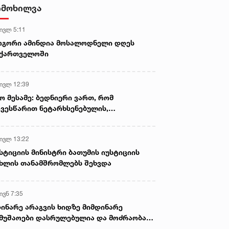
დამზადების, შენახვისა და
იმოხილვა
გავრცელების ფაქტებზე, ერთ
პირს ბრალდება წარედგინა
 ივლ 5:11
ოგორი ამინდია მოსალოდნელი დღეს
აქართველოში
 ივლ 12:39
ო მესამე: ბედნიერი ვართ, რომ
ვესწარით ნეტარხსენებულის,
თოლიკოს-პატრიარქ ილია მეორის
აწლს, ვართ მისი მემკვიდრეები
 ივლ 13:22
სტიციის მინისტრი ბათუმის იუსტიციის
ხლის თანამშრომლებს შეხვდა
ივნ 7:35
ინარე არაგვის ხიდზე მიმდინარე
მუშაოები დასრულებულია და მოძრაობა
ივე სამოძრაო ზოლზე აღდგენილია