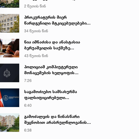
ღალატის და საბოტაჟის ფაქტზე
2 წუთის წინ
გამოძიება დაიწყო
პროკურატურის მიერ
წარდგენილი მტკიცებულებების
საფუძველზე ნარკოტიკული
34 წუთის წინ
საშუალების უკანონო შეძენის,
შენახვის და რეალიზაციის
ნია იმნაძისა და ანასტასია
ფაქტზე ბრალდებულს
ბერუაშვილის საქმეზე
სასამართლომ 16 წლით
სასამართლო დღეს იმსჯელებს
43 წუთის წინ
თავისუფლების აღკვეთა მიუსაჯა
პოლიციამ კომპიუტერული
მონაცემების ხელყოფის
ბრალდებით ერთი პირი დააკავა,
7:26
მეორის მიმართ კი
სისხლისსამართლებრივი დევნა
საგამოძიებო სამსახურმა
დაუსწრებლად დაიწყო
ფალსიფიცირებული
ალკოჰოლური სასმელებისა და
6:40
ყალბი აქციზური მარკების
დამზადება-გასაღების ფაქტზე 3
გამოძალვის და წინასწარი
პირი დააკავა
შეცნობით არასრულწლოვანის
გამოსახულების შემცველი
6:38
პორნოგრაფიული ნაწარმოების