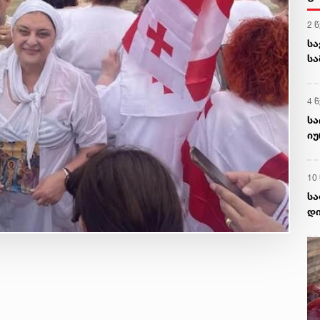
2 
სა
სა
გა
4 
სა
იუ
შე
10
სა
დი
სა
ომ
გა