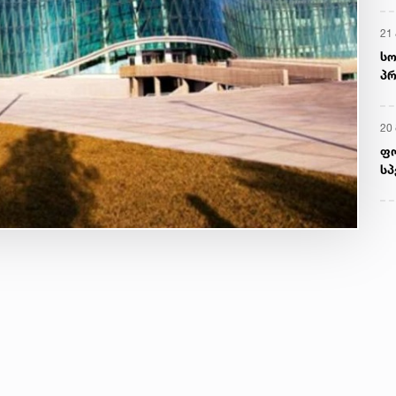
21 
სო
პრ
ერ
20
ფ
სპ