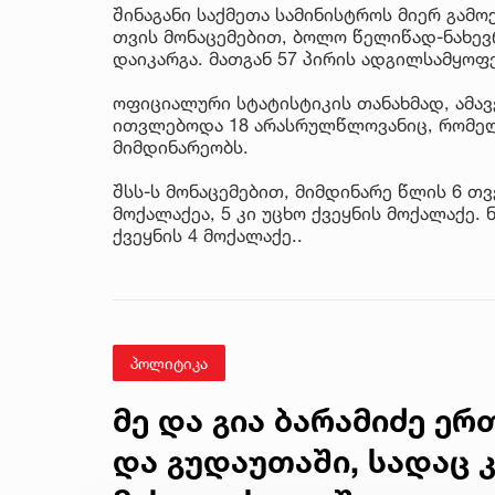
შინაგანი საქმეთა სამინისტროს მიერ გამო
თვის მონაცემებით, ბოლო წელიწად-ნახევ
დაიკარგა. მათგან 57 პირის ადგილსამყო
ოფიციალური სტატისტიკის თანახმად, ამ
ითვლებოდა 18 არასრულწლოვანიც, რომელთ
მიმდინარეობს.
შსს-ს მო­ნა­ცე­მე­ბით, მიმ­დი­ნა­რე წლის 6 თვ
მო­ქა­ლა­ქეა, 5 კი უცხო ქვეყ­ნის მო­ქა­ლა­ქე.
ქვეყ­ნის 4 მო­ქა­ლა­ქე..
პოლიტიკა
მე და გია ბარამიძე ე
და გუდაუთაში, სადაც კ