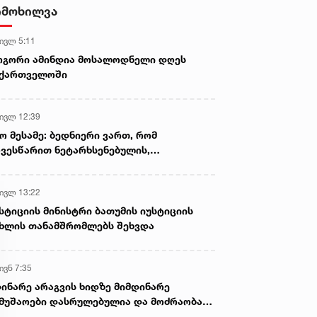
- ნიას მამა ამბობს, რომ
იმოხილვა
უბა მოეფერა და
"პირველი იყო სიმღერაშიც
არასწორად მოიქცა, თუმცა
ულოდნელად, ქალს
სიყვარულშიც, იუმორშიც. ი
მამას ეუბნება, რომ სხვანაირად
 ივლ 5:11
ვერ მოიქცეოდა, თანამედროვე
ემლები წამოუვიდა... არ
წასვლაც დამასწრო..." - ალ
ეპოქაში სხვანაირად ხდება -
ოგორი ამინდია მოსალოდნელი დღეს
ით, რა ბედნიერება
კვაშალი 62 წლის გახდებო
პროკურორი
აქართველოში
უტანეთ, მთელი ცხოვრება
ბაზე იყო შეყვარებულიო..."
საოცარი ისტორიები
 ივლ 12:39
გენდაზე
ო მესამე: ბედნიერი ვართ, რომ
ვესწარით ნეტარხსენებულის,
თოლიკოს-პატრიარქ ილია მეორის
აწლს, ვართ მისი მემკვიდრეები
 ივლ 13:22
სტიციის მინისტრი ბათუმის იუსტიციის
ხლის თანამშრომლებს შეხვდა
ივნ 7:35
ინარე არაგვის ხიდზე მიმდინარე
მუშაოები დასრულებულია და მოძრაობა
ივე სამოძრაო ზოლზე აღდგენილია