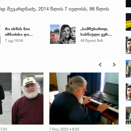
 შევარდნაძე, 2014 წლის 7 ივლისს, 86 წლის
რა ისმის ნია
„სამწუხაროდ,
იმნაძისა და
სასწაული ვერ
მამამისის ფარული
მოხდა... ელენიკო
7 აგვ 19:56
48 წუთის წინ
ჩანაწერიდან - გიგა
თავის პატარა
ავალიანის
ლაზარესთან
მკვლელობის საქმე
ერთად
განისვენებს“ -
ხობში
ტრაგიკულად
დაღუპულ დედა-
შვილს გლოვობენ
17:24
7 ნოე. 2022 • 8:33
23 