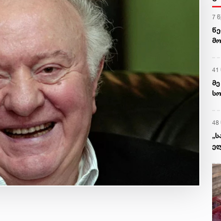
7 
წე
მო
41
მე
სო
ტყ
48
„ს
ელ
ერ
დ