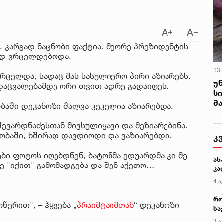
 კარგად ნაცნობი ფაქტია. მეორე პრეზიდენტის
ად ვრცელდებოდა.
13
რცელდა, სადაც მას სასულიერო პირი აზიარებს.
უ
დაცვალებამდე ორი თვით ადრე გადაიღეს.
ს
მ
აში დეკანოზი შალვა კეკელია აზიარებდა.
ევარდნაძესთან მივსულიყავი და მეზიარებინა.
ლობაში, ხშირად დავდიოდი და ვაზიარებდი.
კ
ები ფოტოს იღებდნენ, ბატონმა ედუარდმა კი მე
ახ
მე "იქით" გამომადგება და შენ აქეთო…
კა
4 ა
რო
ერით", – ჰყვება „
პრაიმტაიმთან
“ დეკანოზი
სა
კე
3 ა