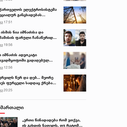
ქართველოს ელექტროსისტემა
ეციალურ განცხადებას
რცელებს
გვ 17:51
 ისმის ნია იმნაძისა და
მამისის ფარული ჩანაწერიდან
გიგა ავალიანის მკვლელობის
გვ 19:56
ქმე
ა იმნაძის ადვოკატი
ავადმყოფოში გადაღებულ
დრებს ავრცელებს
გვ 12:56
ურვილს წერ და დებ... მეორე
ეს ფურცელი სადღაც ქრება
 სურვილი სრულდება...“ -
გვ 20:25
სწაულმოქმედი ტაძარი შიდა
ართლში
ამართალი
„ერთი წინადადება რომ ვთქვა,
ის გახდის ნათელს, თუ რატომ