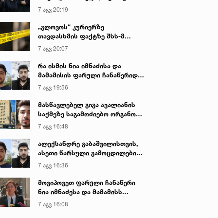
იყო ნია იმნაძე წამქეზებელი...“ -
7 აგვ 20:19
გიგა ავალიანის დედა
„გლოვოს“ კურიერზე
თავდასხმის ფაქტზე შსს-მ
გამოძიება დაიწყო
7 აგვ 20:07
რა ისმის ნია იმნაძისა და
მამამისის ფარული ჩანაწერიდან
- გიგა ავალიანის მკვლელობის
7 აგვ 19:56
საქმე
მასწავლებელ გიგა ავალიანის
საქმეზე საგამოძიებო ორგანო
დაკავებულ არასრულწლოვნებს -
7 აგვ 16:48
ნია იმნაძესა და ანასტასია
ბერუაშვილს 30 დღის
ალექსანდრე გაბაშვილისთვის,
განმავლობაში ფარულად
ასეთი წარსული გამოცდილების
უსმენდა
ადამიანისთვის ინფორმაციის
7 აგვ 16:36
მიწოდება, რომ მასწავლებელი
სექსუალურად ავიწროებდა,
მოვიპოვეთ ფარული ჩანაწერი
ფაქტობრივად, წაქეზება იყო -
ნია იმნაძესა და მამამისს
პროკურორი ნია იმნაძის საქმეზე
შორის, განიხილავდნენ, როგორ
7 აგვ 16:08
ჩაიდინა გაბაშვილმა დანაშაული
იან. 2023 • 18:30
30 იან. 2023 • 17:24