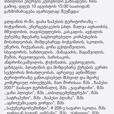
თბილისი ენერჯის კუთვნილი გაზსადენი, რის
გამოც, დღეს 10 აგვისტოს 15:00 საათიდან
გაზმომარაგება ავარიულად შეუწყდა:
გლდანის რ-ში, დაბა ზაჰესის ტერიტორიაზე –
ბიჭვინთის, ენერგეტიკების (ახლ. შალვა აფხაიძის),
მშვიდობის, თავისუფლების, კასკადის, ავჭალის
ქუჩებზე მდებარე საცხოვრებელი კორპუსების
მოსახლეობას, მიმდებარედ ბიჭვინთის, სკოლის,
უწერის, ჩიქვანაიას, გოჩა ცქიტიშვილის,
სხვიტორის, ხანძთელის, ,მანაგაძის, მაყაშვილის,
შუშის, რევოლუციის, ბარისაკოს,
ანდრონიკაშვილის, ჭიჭინაძის, კეცხოველის,
ყაზბეგის, პლატინის და მიმდებარე ქუჩების კერძო
სექტორის მოსახლეობას, აგრეთვე აღნიშნულ
ტერიტორიაზე განთავსებულ მსხვილ და მცირე
კომერციულ ობიექტებს, მათ შორისაა: შპს ,,ზაჰესი
2007” (საბაჟო ტერმინალი), შპს ,,ჯავარდინი”, შპს
,,ვაზი პლიუსი”, შპს ,,თბილცემენტგრუპი”, შპს
,,სატრაპეზო”, შპს ,,ზაჰესი პლაზა”, შპს
,,აგროქემიკალს ჯორჯია”, შპს
,,საქენერგორემონტი”, # 208-ე საჯარო სკოლა, შპს
,,ჯორჯიან ბეტონ კომპანი”, შპს ,,ქართლი”, შპს