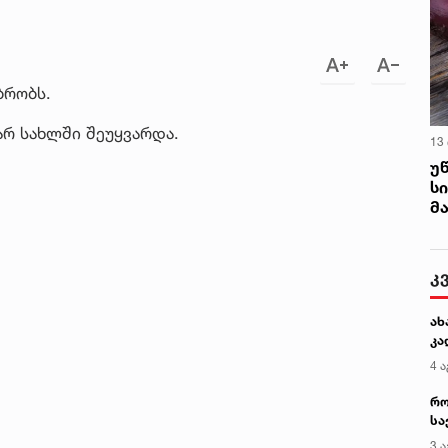
ბრობს.
არ სახლში შეუყვარდა.
13
უ
ს
მ