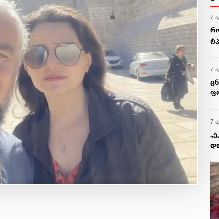
7 ა
რო
ტკ
გვ
7 ა
ცნ
ფო
7 ა
„ე
დღ
ყო
გი
წე