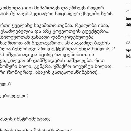
ეკომენდაციით მიმართავს და ურჩევს როგორ
ამის შესახებ პედიატრი სოციალურ ქსელში წერს.
რთი ყველაზე საკამათო თემაა. რეალობა ისაა,
შესაძლებელია და არც ყოველთვის ეფექტურია.
ტკბილეულთან ჯანსაღი დამოკიდებულება
 საერთოდ არ შევთავაზოთ. ამ ასაკამდე ბავშვს
ერება ბუნებრივი პროდუქტებიდან უნდა მიიღოს. 2
მ
ამ იშვიათად და მცირე რაოდენობით. ის
ვა, ჯილდო ან დამშვიდების საშუალება. რით
22
ზონური ხილი, კენკრა, უშაქრო იოგურტი ხილით,
რ
რი (ზომიერად, ასაკის გათვალისწინებით).
ს
ეულს?
13
ტკბილეული;
ში
მო
კა
სჯის ინსტრუმენტად;
ღვ
10
შორის მუდმივ წასახემსებლად;