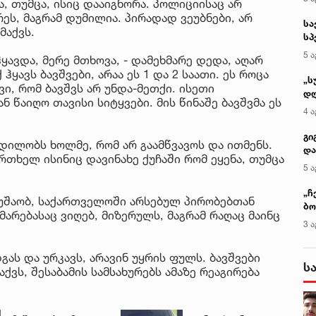
, თუმცა, ისიც დააიგნორა. პოლიციისაც არ
რეს, მაგრამ დუმილია. პირადად ვეუბნები, არ
სა
მაქვს.
სპ
ავ
5 ა
ავდა, მერე მთხოვა, - დამეხმარე დედა, აღარ
ჰყავს ბავშვები, არაა ეს 1 და 2 საათი. ეს როცა
„ს
ი, რომ ბავშვს არ უნდა-მეთქი. ისეთი
დღ
ნ წაიღო თავისი სიტყვები. მის წინაშე ბავშვმა ეს
და
4 ა
სა
ქ
გი
ცდილობს ხოლმე, რომ არ გაამწვავოს და ითმენს.
და
რთხელ ისინიც დავინახე ქუჩაში რომ ეყენა, თუმცა
კლ
5 ა
„ჩ
მუშაობ, საქართველოში არსებულ პირობებთან
ბო
მარებასაც ვიღებ, მიზერულს, მაგრამ რაღაც მაინც
ალ
3 ა
გუ
გას და ურკავს, არავინ უყრის ფულს. ბავშვები
ს
აქვს, შესაბამის სამსახურებს ამაზე რეაგირება