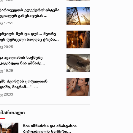
ქართველოს ელექტროსისტემა
ეციალურ განცხადებას
რცელებს
გვ 17:51
ურვილს წერ და დებ... მეორე
ეს ფურცელი სადღაც ქრება
 სურვილი სრულდება...“ -
გვ 20:25
სწაულმოქმედი ტაძარი შიდა
ართლში
გა ავალიანის საქმეზე
კავებული ნია იმნაძე
ინიკაში გადაჰყავთ
გვ 19:29
ემს ძვირფას ყოფილთან
დიში, მაგრამ...“ -
ექსანდრა პაიჭაძის
გვ 20:33
ლწრფელი აღიარება
ამართალი
ნია იმნაძისა და ანასტასია
ბერუაშვილის საქმეზე