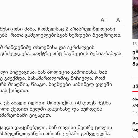
 მუსიკოსი მამა, რომელსაც 2 არასრულწლოვანი
ნებს, რათა გამვლელებისგან ხურდები შეაგროვონ.
13
ომ რამდენიმე თხოვნისა და აკრძალვის
უ
 გრძელდება. ფაქტზე არც ბავშვების ბებია-ბაბუას
ს
მ
ლი სიტუაციაა. ხან პოლიცია გამოიძახა, ხან
ე გაუქმდა. სასამართლოშიც მიჩივლა, რომ
ერს მიაღწია, წააგო. ბავშვები საშინელ დღეში
კ
დასჭირდათ.
ახ
 ეს ახალი ილეთი მოიფიქრა. იმ დღეს ჩემმა
კა
ვილი ქუდით ხელში დავინახე და ხურდებს
4 ა
ომარეობაში ვიყავით.
რო
ყავდა დაყენებული, ხან თავისი მეორე ცოლის
სა
რასრულწლოვანები არიან. ქუჩაში გამვლელმა
კე
3 ა