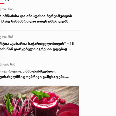
წუთის წინ
ა იმნაძისა და ანასტასია ბერუაშვილის
ქმეზე სასამართლო დღეს იმსჯელებს
წუთის წინ
რტია „გახარია საქართველოსთვის“ – 18
ის წინ დაწყებული აგრესია დღესაც
ძელდება, საქართველოს ტერიტორიები
უპირებულია, მოსკოვმა ცხინვალის
 წუთის წინ
გიონის დე ფაქტო ანექსიის პროცესი
აჩქარა
 იყო როყიო, უპასუხისმგებლო,
ტისახელმწიფოებრივი განცხადება,
მელიც შეურაცხყოფას აყენებდა
თოეულ არა მარტო იქ მებრძოლ
ამიანს, არამედ თითოეული დაღუპულის
ახის წევრს - კობა კობალაძე გიორგი
რამიძის განცხადებაზე