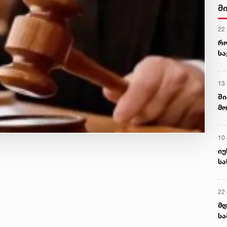
მ
22
რ
ს
13
ში
მო
კა
ღვ
10
იუ
სა
22 
მდ
სა
ორ