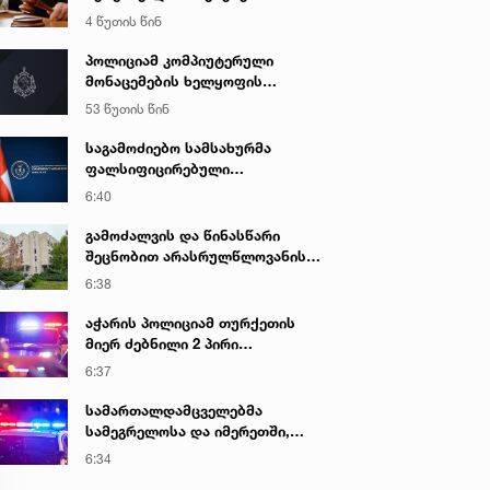
სასამართლო დღეს იმსჯელებს
4 წუთის წინ
პოლიციამ კომპიუტერული
მონაცემების ხელყოფის
ბრალდებით ერთი პირი დააკავა,
53 წუთის წინ
მეორის მიმართ კი
სისხლისსამართლებრივი დევნა
საგამოძიებო სამსახურმა
დაუსწრებლად დაიწყო
ფალსიფიცირებული
ალკოჰოლური სასმელებისა და
6:40
ყალბი აქციზური მარკების
დამზადება-გასაღების ფაქტზე 3
გამოძალვის და წინასწარი
პირი დააკავა
შეცნობით არასრულწლოვანის
გამოსახულების შემცველი
6:38
პორნოგრაფიული ნაწარმოების
დამზადების, შენახვისა და
აჭარის პოლიციამ თურქეთის
გავრცელების ფაქტებზე, ერთ
მიერ ძებნილი 2 პირი
პირს ბრალდება წარედგინა
ცეცხლსასროლი იარაღის
6:37
უკანონოდ შეძენა-შენახვა-
ტარებისა და საზღვრის უკანონო
სამართალდამცველებმა
კვეთის ბრალდებით დააკავა
სამეგრელოსა და იმერეთში,
ნარკოდანაშაულის ბრალდებით,
6:34
3 პირი დააკავეს