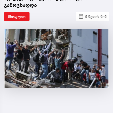
გამოცხადდა
მსოფლიო
5 წუთის წინ