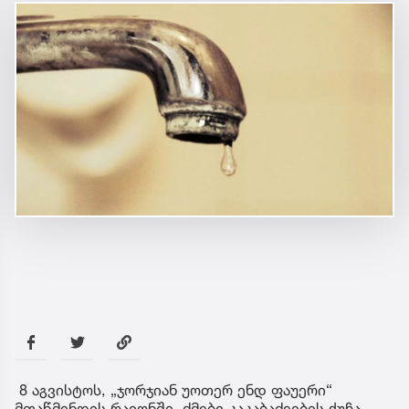
8 აგვისტოს, „ჯორჯიან უოთერ ენდ ფაუერი“
მთაწმინდის რაიონში, ძმები კაკაბაძეების ქუჩა