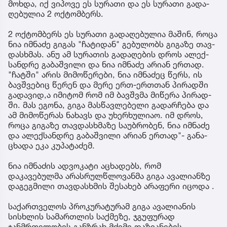
მოხ­და, იქ ვი­პო­ვე ეს სუ­რა­თი და ეს სუ­რა­თი გა­და­
ღე­ბუ­ლია 2 ოქ­ტომ­ბერს.
2 ოქ­ტომ­ბერს ეს სუ­რა­თი გა­და­ღე­ბუ­ლია მა­შინ, როცა
ნია იმ­ნა­ძე გი­გას "ჩა­ტი­დან" გე­ბუ­ლობს გი­გა­ზე თავ­
დას­ხმას. ანუ ამ სუ­რა­თის გა­და­ღე­ბის დროს ალექ­
სან­დრე გა­ბაშ­ვი­ლი და ნია იმ­ნა­ძე არი­ან ერ­თად.
"ჩატ­ში" არის მი­მო­წე­რე­ბი, ნია იმ­ნა­ძეც წერს, ის
ბავ­შვე­ბიც წე­რენ და მერე ერთ-ერ­თთან პი­რად­ში
გა­და­ვი­დ,ა იმი­ტომ რომ იმ ბავ­შვმა მი­წე­რა პი­რად­
ში. მას ეგო­ნა, გიგა მას­წავ­ლე­ბე­ლი გა­დარ­ჩე­ბა და
ამ მი­მო­წე­რას ნა­ხავს და უხერ­ხუ­ლი­აო. იმ დროს,
როცა გი­გა­ზე თავ­დას­ხმა­ზე სა­უბ­რო­ბენ, ნია იმ­ნა­ძე
და ალექ­სან­დრე გა­ბაშ­ვი­ლი არი­ან ერ­თად"- გა­ნა­
ცხა­და ეკა კუ­პა­ტა­ძემ.
ნია იმნაძის ადვოკატი აცხადებს, რომ
დაკავებულმა არასრულწლოვანმა გიგა ავალიანზე
დაგეგმილი თავდასხმის შესახებ არაფერი იცოდა .
საქართველოს პროკურატურამ გიგა ავალიანის
სისხლის სამართლის საქმეზე, ჯგუფურად
ჯანმრთელობის განზრახ მძიმე დაზიანების