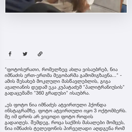
"ფოტოსურათი, რომელზეც ახლა ვისაუბრებ, ნია
იმნაძის ერთ-ერთმა მეგობარმა გამომიგზავნა..." -
ამის შესახებ მოკლული მასწავლებლის, გიგა
ავალიანის დედამ ეკა კუპატაძემ "პალიტრანიუსის"
გადაცემაში "360 გრადუსი" ისაუბრა.
„ეს ფოტო ნია იმნაძეს ატვირთული ჰქონდა
ინსტაგრამზე. ფოტო ატვირთული იყო 3 ოქტომბერს.
მე იმ დროს არ ვიცოდი ფოტო როდის
გადაიღეს. შემ­დეგ, როცა საქ­მის მა­სა­ლე­ბი მომ­ცეს,
ნია იმ­ნა­ძის ტე­ლე­ფო­ნის პირ­ვე­ლა­დი აღ­დგე­ნა რომ