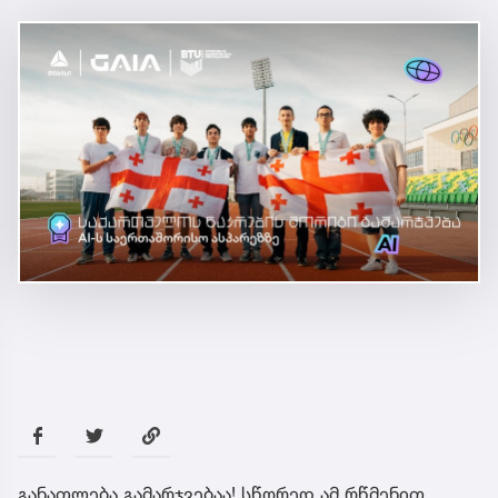
განათლება გამარჯვებაა! სწორედ ამ რწმენით