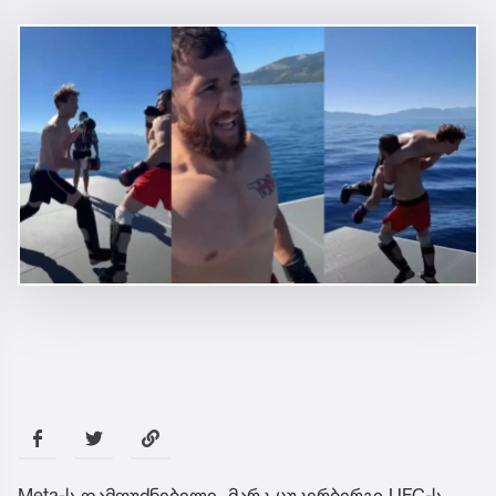
Meta-ს დამფუძნებელი, მარკ ცუკერბერგი UFC-ს