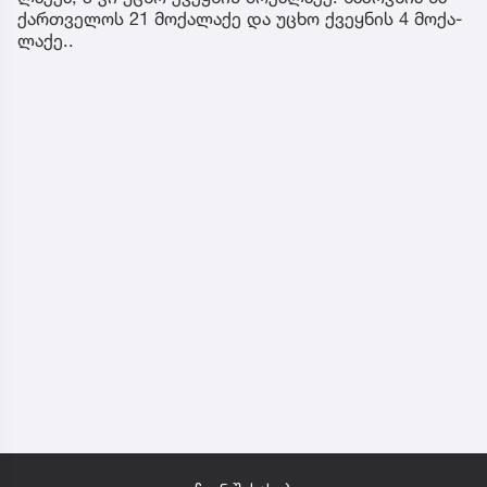
ქარ­თვე­ლოს 21 მო­ქა­ლა­ქე და უცხო ქვეყ­ნის 4 მო­ქა­
ლა­ქე..