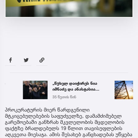
„წუხელ დაიჭირეს ნია
საქა
იმნაძე და ანასტასია
ელექ
ბერუაშვილი! თეთრად
სპეც
35 წუთის წინ
5 აგვ 
გავათენე, მაგრამ
ავრც
ფეისბუკში ვერ შევედი...“
პროკურატურის მიერ წარდგენილი
- რას წერს ეკა კუპატაძე
მტკიცებულებების საფუძველზე, დამამძიმებელ
გარემოებაში განზრახ მკვლელობის მცდელობის
ფაქტზე ბრალდებულს 19 წლით თავისუფლების
აღკვეთა მიესაჯა. ამის შესახებ განცხადებას უწყება