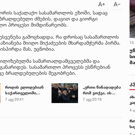
შორის საქალაქო სასამართლოს ეზოში, სადაც
 ბრალდებული ძმების, დავით და გიორგი
თლო პროცესი მიმდინარეობს.
ესვენება გამოცხადდა, რა დროსაც სასამართლოს
ზიანება მიიღო მიქაძეების მხარდამჭერმა პირმა.
13
ისპირდა მას, უცნობია.
უ
ს
ბილიზებულმა სამართალდამცველებმა და
მ
 განარიდეს. სასამართლო პროცესს ესწრებიან
ევე ბრალდებულების მეგობრები.
კ
როდის ელოდებიან
„ერთი წინადადება
საქართველოში
რომ ვთქვა, ის
ახ
+40-გრადუსიან
გახდის ნათელს,
7 აგვ 20:41
7 აგვ 20:19
კა
სიცხეს
თუ რატომ იყო ნია
იმნაძე
4 ა
წამქეზებელი...“ -
რო
გიგა ავალიანის
სა
დედა
კე
3 ა