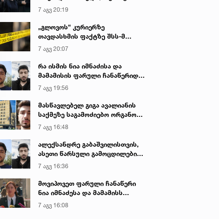
იყო ნია იმნაძე წამქეზებელი...“ -
7 აგვ 20:19
გიგა ავალიანის დედა
„გლოვოს“ კურიერზე
თავდასხმის ფაქტზე შსს-მ
გამოძიება დაიწყო
7 აგვ 20:07
რა ისმის ნია იმნაძისა და
მამამისის ფარული ჩანაწერიდან
- გიგა ავალიანის მკვლელობის
7 აგვ 19:56
საქმე
მასწავლებელ გიგა ავალიანის
საქმეზე საგამოძიებო ორგანო
დაკავებულ არასრულწლოვნებს -
7 აგვ 16:48
ნია იმნაძესა და ანასტასია
ბერუაშვილს 30 დღის
ალექსანდრე გაბაშვილისთვის,
განმავლობაში ფარულად
ასეთი წარსული გამოცდილების
უსმენდა
ადამიანისთვის ინფორმაციის
7 აგვ 16:36
მიწოდება, რომ მასწავლებელი
სექსუალურად ავიწროებდა,
მოვიპოვეთ ფარული ჩანაწერი
ფაქტობრივად, წაქეზება იყო -
ნია იმნაძესა და მამამისს
პროკურორი ნია იმნაძის საქმეზე
შორის, განიხილავდნენ, როგორ
7 აგვ 16:08
ჩაიდინა გაბაშვილმა დანაშაული