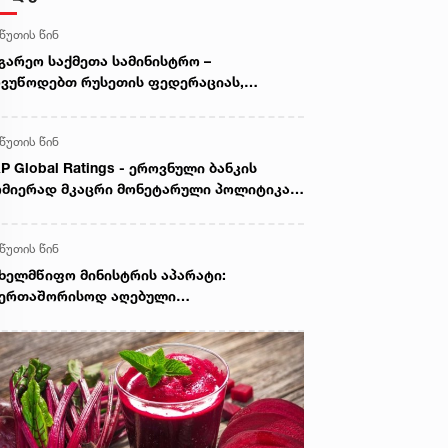
 წუთის წინ
გარეო საქმეთა სამინისტრო –
ვუწოდებთ რუსეთის ფედერაციას,
წყვიტოს საქართველოს ტერიტორიების
ანონო ოკუპაცია და მათი ფაქტობრივი
 წუთის წინ
ექსიისკენ მიმართული ქმედებები
P Global Ratings - ეროვნული ბანკის
მიერად მკაცრი მონეტარული პოლიტიკა
ნფლაციური მოლოდინების სათანადო
ნეზე შენარჩუნებას უწყობს ხელს
 წუთის წინ
ხელმწიფო მინისტრის აპარატი:
აერთაშორისოდ აღებული
ლდებულებების უხეში დარღვევით,
სეთის ფედერაცია ამ დრომდე
ნაგრძობს საქართველოს რეგიონების
ანონო ოკუპაციას