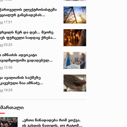
ქართველოს ელექტროსისტემა
ეციალურ განცხადებას
რცელებს
გვ 17:51
ურვილს წერ და დებ... მეორე
ეს ფურცელი სადღაც ქრება
 სურვილი სრულდება...“ -
გვ 20:25
სწაულმოქმედი ტაძარი შიდა
ართლში
ა იმნაძის ადვოკატი
ავადმყოფოში გადაღებულ
დრებს ავრცელებს
გვ 12:56
გა ავალიანის საქმეზე
კავებული ნია იმნაძე
ინიკაში გადაჰყავთ
გვ 19:29
ამართალი
„ერთი წინადადება რომ ვთქვა,
ის გახდის ნათელს, თუ რატომ