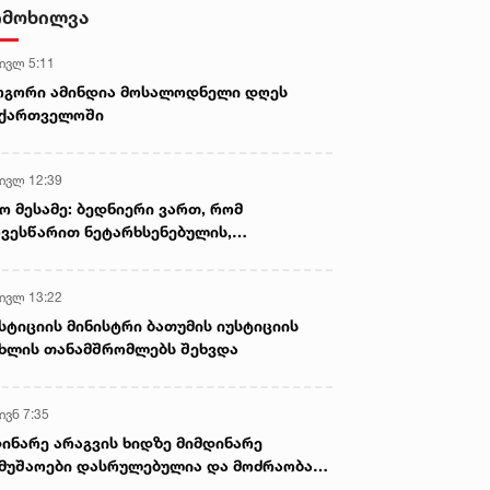
- ნიას მამა ამბობს, რომ
იმოხილვა
არასწორად მოიქცა, თუმცა
მამას ეუბნება, რომ სხვანაირად
 ივლ 5:11
ვერ მოიქცეოდა, თანამედროვე
ეპოქაში სხვანაირად ხდება -
ოგორი ამინდია მოსალოდნელი დღეს
პროკურორი
აქართველოში
 ივლ 12:39
ო მესამე: ბედნიერი ვართ, რომ
ვესწარით ნეტარხსენებულის,
თოლიკოს-პატრიარქ ილია მეორის
აწლს, ვართ მისი მემკვიდრეები
 ივლ 13:22
სტიციის მინისტრი ბათუმის იუსტიციის
ხლის თანამშრომლებს შეხვდა
ივნ 7:35
ინარე არაგვის ხიდზე მიმდინარე
მუშაოები დასრულებულია და მოძრაობა
ივე სამოძრაო ზოლზე აღდგენილია