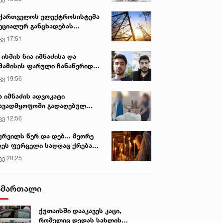
ქართველოს ელექტროსისტემა
ეციალურ განცხადებას
რცელებს
გვ 17:51
 ისმის ნია იმნაძისა და
მამისის ფარული ჩანაწერიდან
გიგა ავალიანის მკვლელობის
გვ 19:56
ქმე
ა იმნაძის ადვოკატი
ავადმყოფოში გადაღებულ
დრებს ავრცელებს
გვ 12:56
ურვილს წერ და დებ... მეორე
ეს ფურცელი სადღაც ქრება
 სურვილი სრულდება...“ -
გვ 20:25
სწაულმოქმედი ტაძარი შიდა
ართლში
ამართალი
ქუთაისში დააკავეს კაცი,
რომელიც დედას სახლის