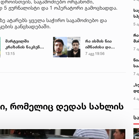
 დროისთვის, საგამოძიებო ორგანოში,
 5 ჟურნალისტი და 1 ოპერატორი გამოცხადდა.
სა
სპ
ზე ატარებს ყველა საჭირო საგამოძიებო და
ავ
5 ა
ყების განცხადებაში.
რა
მა
მარტვილში
რა ისმის ნია
- 
კრაზანის ნაკბენით
იმნაძისა და
7 ა
სა
მძიმე
მამამისის ფარული
13:15
7 აგვ 19:56
მდგომარეობაში
ჩანაწერიდან - გიგა
ნი
მყოფი
ავალიანის
სა
ახალგაზრდა
მკვლელობის საქმე
კა
7 ა
გადაარჩინეს
„ს
დღ
და
4 ა
სა
ცი, რომელიც დედას სახლის
ქ
ს