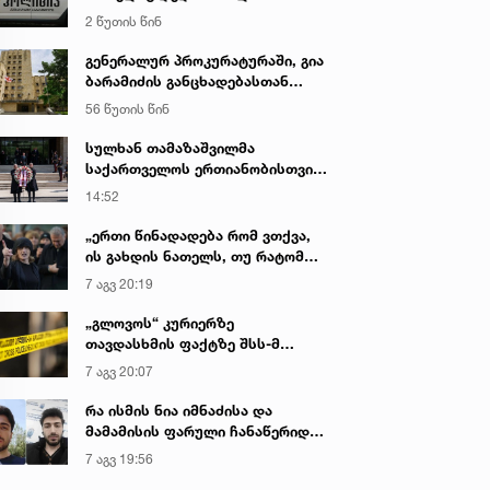
გადაწვით დაემუქრა
2 წუთის წინ
გენერალურ პროკურატურაში, გია
ბარამიძის განცხადებასთან
დაკავშირებით დაწყებული
56 წუთის წინ
გამოძიების ფარგლებში,
ვეტერანები გამოიკითხა - რა
სულხან თამაზაშვილმა
არის ამ დროისთვის ცნობილი
საქართველოს ერთიანობისთვის
დაღუპული პოლიციელების
14:52
ხსოვნას პატივი მიაგო
„ერთი წინადადება რომ ვთქვა,
ის გახდის ნათელს, თუ რატომ
იყო ნია იმნაძე წამქეზებელი...“ -
7 აგვ 20:19
გიგა ავალიანის დედა
„გლოვოს“ კურიერზე
თავდასხმის ფაქტზე შსს-მ
გამოძიება დაიწყო
7 აგვ 20:07
რა ისმის ნია იმნაძისა და
მამამისის ფარული ჩანაწერიდან
- გიგა ავალიანის მკვლელობის
7 აგვ 19:56
საქმე