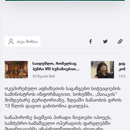
თეა შონია
საიდუმლო, რომელსაც
გიგა
ჰენრი VIII სუნამოებით
კონსუ
ნიღბავდა - რა ჭირდა
რა დ
33 წუთის წინ
13:54
სინამდვილეში ინგლისის
ასაჯ
მონარქს
მასწ
ოკუპირებული აფხაზეთის საგანგებო სიტუაციების
სამინისტროს ინფორმაციით, სოხუმში, „მაიაკის“
მიმდებარე ტერიტორიაზე, ზღვაში ბანაობის დროს
13 წლის დავით გაბისონია დაიღუპა.
სანაპიროზე ბავშვის პირადი ნივთები იპოვეს,
სამძებრო-სამაშველო ოპერაციის ფარგლებში
მყვინთავებმა არასრულწლოვნის ცხედარი