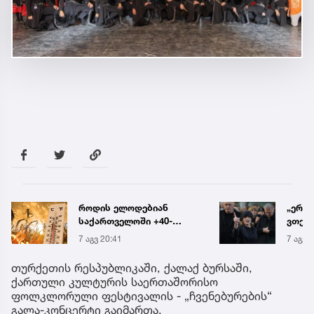
„ერთი წინადადება რომ
რა ის
ვთქვა, ის გახდის
მამა
ნათელს, თუ რატომ იყო
ჩანაწ
7 აგვ 20:19
7 აგვ 
ნია იმნაძე
ავალ
წამქეზებელი...“ - გიგა
საქმე
თურქეთის რესპუბლიკაში, ქალაქ ბურსაში,
ავალიანის დედა
ქართული კულტურის საერთაშორისო
ფოლკლორული ფესტივალის - „ჩვენებურების“
გალა-კონცერტი გაიმართა.