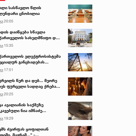
ალი სასწავლო წლის
ლენდარი ცნობილია
გვ 20:05
დის დაიწყება სწავლა
ქართველოს სახელმწიფო და
რძო უნივერსიტეტებში
გვ 15:35
ქართველოს ელექტროსისტემა
ეციალურ განცხადებას
რცელებს
გვ 17:51
ურვილს წერ და დებ... მეორე
ეს ფურცელი სადღაც ქრება
 სურვილი სრულდება...“ -
გვ 20:25
სწაულმოქმედი ტაძარი შიდა
ართლში
გა ავალიანის საქმეზე
კავებული ნია იმნაძე
ინიკაში გადაჰყავთ
გვ 19:29
ემს ძვირფას ყოფილთან
დიში, მაგრამ...“ -