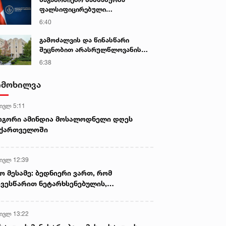
დაუსწრებლად დაიწყო
ფალსიფიცირებული
ალკოჰოლური სასმელებისა და
6:40
ყალბი აქციზური მარკების
დამზადება-გასაღების ფაქტზე 3
გამოძალვის და წინასწარი
პირი დააკავა
შეცნობით არასრულწლოვანის
გამოსახულების შემცველი
6:38
პორნოგრაფიული ნაწარმოების
დამზადების, შენახვისა და
იმოხილვა
გავრცელების ფაქტებზე, ერთ
პირს ბრალდება წარედგინა
 ივლ 5:11
ოგორი ამინდია მოსალოდნელი დღეს
აქართველოში
 ივლ 12:39
ო მესამე: ბედნიერი ვართ, რომ
ვესწარით ნეტარხსენებულის,
თოლიკოს-პატრიარქ ილია მეორის
აწლს, ვართ მისი მემკვიდრეები
 ივლ 13:22