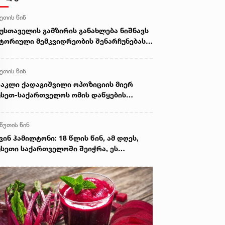
წუთის წინ
უსთაველის გამზირის განახლება ნიშნავს
ტორიული მემკვიდრეობის შენარჩუნებას,
ნამედროვე ურბანული გარემოს შექმნას
 მნიშვნელოვან ინვესტიციას თბილისის
წუთის წინ
მავალში“ - ზურაბ აბაშიძე
აკლი ქადაგიშვილი ოპოზიციის მიერ
სეთ-საქართველოს ომის დაწყების
რიღად 7 აგვისტოს გამოცხადებაზე:
ეთი მიდგომებით, პირველ რიგში
 წუთის წინ
ვიანთი დანაშაულებრივი პოლიტიკის
ჩქმალვა და გამართლება უნდათ
ვინ ჰამილტონი: 18 წლის წინ, ამ დღეს,
სეთი საქართველოში შეიჭრა, ეს
ვდასხმა და რუსეთის მიერ საქართველოს
რიტორიის შემდგომი ოკუპაცია დღესაც
ეთივე უკანონო და მიუღებელია, როგორც
08 წელს იყო