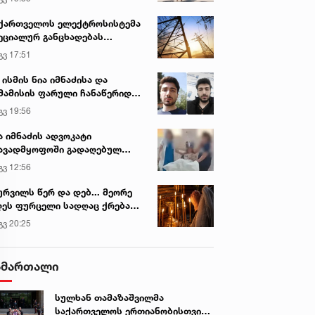
ქართველოს ელექტროსისტემა
ეციალურ განცხადებას
რცელებს
გვ 17:51
 ისმის ნია იმნაძისა და
მამისის ფარული ჩანაწერიდან
გიგა ავალიანის მკვლელობის
გვ 19:56
ქმე
ა იმნაძის ადვოკატი
ავადმყოფოში გადაღებულ
დრებს ავრცელებს
გვ 12:56
ურვილს წერ და დებ... მეორე
ეს ფურცელი სადღაც ქრება
 სურვილი სრულდება...“ -
გვ 20:25
სწაულმოქმედი ტაძარი შიდა
ართლში
ამართალი
სულხან თამაზაშვილმა
საქართველოს ერთიანობისთვის