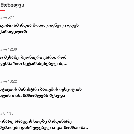
სექსუალურად ავიწროებდა,
იმოხილვა
ფაქტობრივად, წაქეზება იყო -
პროკურორი ნია იმნაძის საქმეზე
 ივლ 5:11
ოგორი ამინდია მოსალოდნელი დღეს
აქართველოში
 ივლ 12:39
ო მესამე: ბედნიერი ვართ, რომ
ვესწარით ნეტარხსენებულის,
თოლიკოს-პატრიარქ ილია მეორის
აწლს, ვართ მისი მემკვიდრეები
 ივლ 13:22
სტიციის მინისტრი ბათუმის იუსტიციის
ხლის თანამშრომლებს შეხვდა
ივნ 7:35
ინარე არაგვის ხიდზე მიმდინარე
მუშაოები დასრულებულია და მოძრაობა
ივე სამოძრაო ზოლზე აღდგენილია