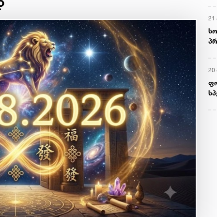
დ
21 
სო
პრ
ერ
20
ფ
სპ