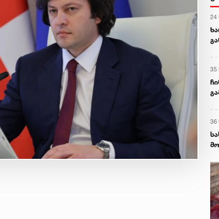
24
ხა
გა
ნა
35
ჩი
გა
და
36
სა
მო
დე
დე
სა
აგ
ხს