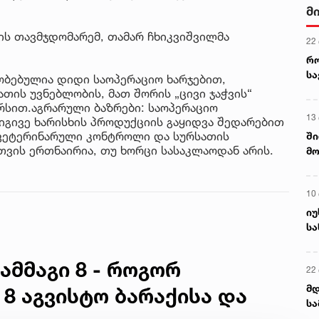
მ
ს თავმჯდომარემ, თამარ ჩხიკვიშვილმა
22
რ
ს
ობებულია დიდი საოპერაციო ხარჯებით,
თის უვნებლობის, მათ შორის „ცივი ჯაჭვის“
რსით.აგრარული ბაზრები: საოპერაციო
13
 იგივე ხარისხის პროდუქციის გაყიდვა შედარებით
 ვეტერინარული კონტროლი და სურსათის
ში
ვის ერთნაირია, თუ ხორცი სასაკლაოდან არის.
მო
კა
ღვ
10
იუ
სა
ამმაგი 8 - როგორ
22 
მდ
 8 აგვისტო ბარაქისა და
სა
ორ