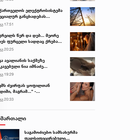
ქართველოს ელექტროსისტემა
ეციალურ განცხადებას
რცელებს
გვ 17:51
ურვილს წერ და დებ... მეორე
ეს ფურცელი სადღაც ქრება
 სურვილი სრულდება...“ -
გვ 20:25
სწაულმოქმედი ტაძარი შიდა
ართლში
გა ავალიანის საქმეზე
კავებული ნია იმნაძე
ინიკაში გადაჰყავთ
გვ 19:29
ემს ძვირფას ყოფილთან
დიში, მაგრამ...“ -
ექსანდრა პაიჭაძის
გვ 20:33
ლწრფელი აღიარება
ამართალი
საგამოძიებო სამსახურმა
ფალსიფიცირებული