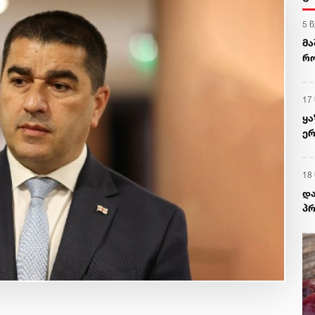
5 
მა
რო
მც
17
ყა
ერ
კა
18
და
პრ
სა
ხე
დ
სკ