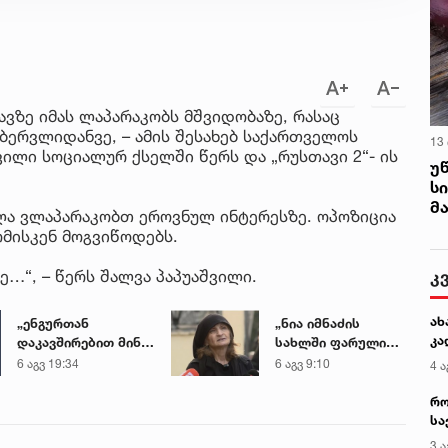
ვზე იმას ლაპარაკობს მშვიდობაზე, რასაც
ბერვლიდანვე, – ამის შესახებ საქართველოს
13
ილი სოციალურ ქსელში წერს და „რუსთავი 2“- ის
უ
ს
მ
ხლა ვლაპარაკობთ ეროვნულ ინტერესზე. ოპოზიცია
ომისკენ მოგვიწოდებს.
კ
ე…“, – წერს შალვა პაპუაშვილი.
ახ
„ენგურთან
„ნია იმნაძის
კა
დაკავშირებით მინდა
სახლში ფარული
ვთქვა...“ - გოგა
მოსასმენი იყო
6 აგვ 19:34
6 აგვ 9:10
4 ა
მანიას უახლესი
დამონტაჟებული,
წინასწარმეტყველება
მისი
რო
ტელეფონიდან
სა
მასალები აღდგა...“
კე
3 ა