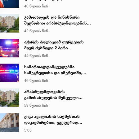
ალკოჰოლური სასმელებისა და
40 წუთის წინ
ყალბი აქციზური მარკების
დამზადება-გასაღების ფაქტზე 3
გამოძალვის და წინასწარი
პირი დააკავა
შეცნობით არასრულწლოვანის
გამოსახულების შემცველი
42 წუთის წინ
პორნოგრაფიული ნაწარმოების
დამზადების, შენახვისა და
აჭარის პოლიციამ თურქეთის
გავრცელების ფაქტებზე, ერთ
მიერ ძებნილი 2 პირი
პირს ბრალდება წარედგინა
ცეცხლსასროლი იარაღის
44 წუთის წინ
უკანონოდ შეძენა-შენახვა-
ტარებისა და საზღვრის უკანონო
სამართალდამცველებმა
კვეთის ბრალდებით დააკავა
სამეგრელოსა და იმერეთში,
ნარკოდანაშაულის ბრალდებით,
46 წუთის წინ
3 პირი დააკავეს
არასრულწლოვანის
გამოსახულების შემცველი
პორნოგრაფიული ნაწარმოების
59 წუთის წინ
დამზადების, შენახვისა და
გავრცელების ფაქტებზე, ერთ
გიგა ავალიანის საქმესთან
პირს ბრალდება წარედგინა
დაკავშირებით, ჯგუფურად
ჯანმრთელობის განზრახ მძიმე
5:08
დაზიანების წაქეზების ფაქტზე