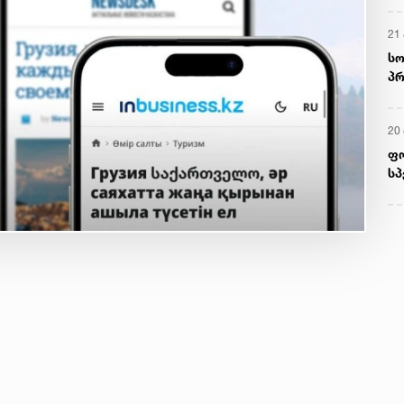
21 
სო
პრ
ერ
20
ფ
სპ