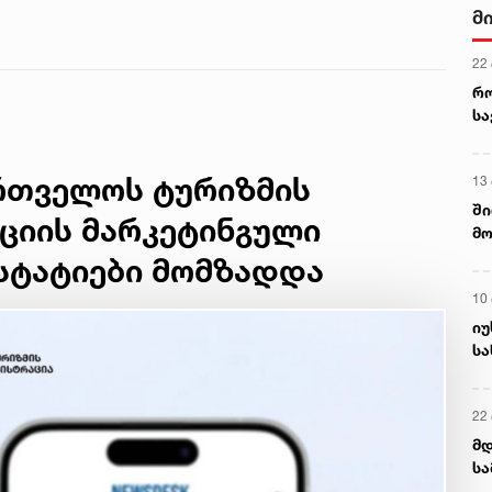
მ
22
რ
ს
ართველოს ტურიზმის
13
ში
ციის მარკეტინგული
მო
კა
 სტატიები მომზადდა
ღვ
10
იუ
სა
22 
მდ
სა
ორ