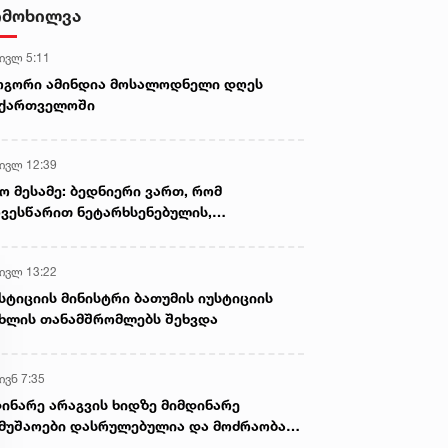
ნია იმნაძისა და განსაკუთრებით
იმოხილვა
მძიმე დანაშაულის
შეუტყობინებლობის ფაქტზე
 ივლ 5:11
ანასტასია ბერუაშვილის
სასამართლო პროცესი,
ოგორი ამინდია მოსალოდნელი დღეს
სავარაუდოდ, დღეს გაიმართება
აქართველოში
 ივლ 12:39
ო მესამე: ბედნიერი ვართ, რომ
ვესწარით ნეტარხსენებულის,
თოლიკოს-პატრიარქ ილია მეორის
აწლს, ვართ მისი მემკვიდრეები
 ივლ 13:22
სტიციის მინისტრი ბათუმის იუსტიციის
ხლის თანამშრომლებს შეხვდა
ივნ 7:35
ინარე არაგვის ხიდზე მიმდინარე
მუშაოები დასრულებულია და მოძრაობა
ივე სამოძრაო ზოლზე აღდგენილია