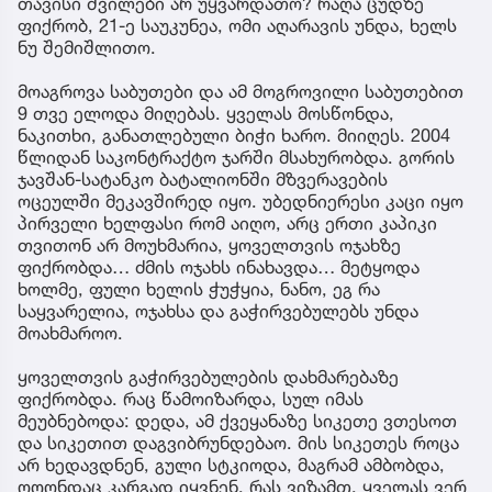
თავისი შვილები არ უყვარდათო? რაღა ცუდზე
ფიქრობ, 21-ე საუკუნეა, ომი აღარავის უნდა, ხელს
ნუ შემიშლითო.
მოაგროვა საბუთები და ამ მოგროვილი საბუთებით
9 თვე ელოდა მიღებას. ყველას მოსწონდა,
ნაკითხი, განათლებული ბიჭი ხარო. მიიღეს. 2004
წლიდან საკონტრაქტო ჯარში მსახურობდა. გორის
ჯავშან-სატანკო ბატალიონში მზვერავების
ოცეულში მეკავშირედ იყო. უბედნიერესი კაცი იყო
პირველი ხელფასი რომ აიღო, არც ერთი კაპიკი
თვითონ არ მოუხმარია, ყოველთვის ოჯახზე
ფიქრობდა… ძმის ოჯახს ინახავდა… მეტყოდა
ხოლმე, ფული ხელის ჭუჭყია, ნანო, ეგ რა
საყვარელია, ოჯახსა და გაჭირვებულებს უნდა
მოახმაროო.
ყოველთვის გაჭირვებულების დახმარებაზე
ფიქრობდა. რაც წამოიზარდა, სულ იმას
მეუბნებოდა: დედა, ამ ქვეყანაზე სიკეთე ვთესოთ
და სიკეთით დაგვიბრუნდებაო. მის სიკეთეს როცა
არ ხედავდნენ, გული სტკიოდა, მაგრამ ამბობდა,
ოღონდაც კარგად იყვნენ, რას ვიზამთ, ყველას ვერ