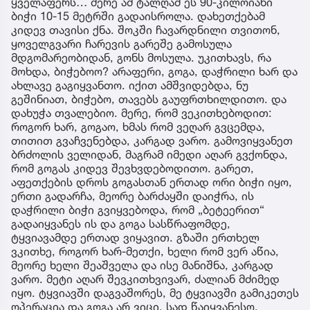
ყველაფერს… მერე ამ ტალღამ ეს 90-კილოიანი
ბიჭი 10-15 მეტრში გადაისროლა. დახეთქებამ
კიდევ თავისი ქნა. შოკში ჩავარდნილი თვითონ,
ყოველგვარი ჩარევის გარეშე გამოსულა
მდგომარეობიდან, გონს მოსულა. უკითხავს, რა
მოხდა, ბიჭებოო? არაფერი, გოგა, დაჭრილი ხარ და
ახლავე გაგიყვანთო. იქით ამშვიდებდა, ნუ
გეშინიათ, ბიჭებო, თავებს გაუფრთხილდითო. და
დახუჭა თვალებიო. მერე, რომ ვეკითხებოდით:
როგორ ხარ, გოგაო, ხმას რომ ვეღარ გვცემდა,
თითით გვაჩვენებდა, კარგად ვარო. გამოვიყვანეთ
ბრძოლის ველიდან, მაგრამ იმედი აღარ გვქონდა,
რომ გოგას კიდევ შევხვდებოდითო. გარეთ,
აფეთქების დროს გოგასთან ერთად ორი ბიჭი იყო,
ერთი გადარჩა, მეორე ბარძაყში დაიჭრა, ის
დაჭრილი ბიჭი გვიყვებოდა, რომ „ბეტეერით“
გადაიყვანეს ის და გოგა სასწრაფომდე,
ტყვიავამდე ერთად ვიყავით. გზაში ერთხელ
ვკითხე, როგორ ხარ-მეთქი, ხელი რომ ვერ აწია,
მეორე ხელი შეაშველა და ისე მანიშნა, კარგად
ვარო. მეტი აღარ შევკითხვივარ, ძალიან მძიმედ
იყო. ტყვიავში დაგვაშორეს, მე ტყვიავში გამიკეთეს
ოპერაცია და გოგა არ ვიცი, სად წაიყვანესო.