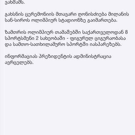
წარმომადგენლებს უგულშემატკივრებს.
ოლიმპიადის გახსნამდე კი საქართველოს
პრეზიდენტი ზამთრის XXV ოლიმპიური თამაშების
გახსნის ცერემონიაზე დამსწრე უცხო
სახელმწიფოების მეთაურების პატივსაცემად
იტალიის პრეზიდენტის, სერჯო მატარელას
სახელით გამართულ ვახშამს დაესწრება.
საქართველოს პრეზიდენტი ასევე დაესწრება
საერთაშორისო ოლიმპიური კომიტეტის
პრეზიდენტის, კირსტი ქოვენთრის მიერ გამართულ
ვახშამს.
გახსნის ცერემონიის მთავარი ღონისძიება მილანის
სან-სიროს ოლიმპიურ სტადიონზე გაიმართება.
ზამთრის ოლიმპიურ თამაშებში საქართველოდან 8
სპორტსმენი 2 სახეობაში - ფიგურულ ციგურაობასა
და სამთო-სათხილამურო სპორტში იასპარეზებს.
ინფორმაციას პრეზიდენტის ადმინისტრაცია