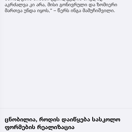
არ მისცეთ ტკბილეული ძირითად კვებებს შორის
მუდმივ წასახემსებლად;
ასწავლეთ, რომ ტკბილეული არის „ხანდახან“ და
არა „ყოველდღე“.
ბავშვის ჯანმრთელობას ერთმა კანფეტმა კი არ
შეიძლება ავნოს, არამედ ტკბილეულის
ყოველდღიურმა და უკონტროლო მოხმარებამ,
რომელიც ზრდის კარიესის, ჭარბი წონისა და
მეტაბოლური პრობლემების რისკს.
მშობლების მიზანი ტკბილეულის სრულად
აკრძალვა კი არა, მისი გონივრული და ზომიერი
მართვა უნდა იყოს,“ – წერს ინგა მამუჩიშვილი.