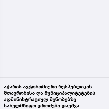
უნარს, მომზადებისას არ მიიკრას საკვები. თავის
მხრივ, PTFE-ის მისაღებად იყენებენ PFOA
პერფლოროქტანულ მჟავას, რომელიც წარმოადგენს
კანცეროგენს.
მაღალ ტემპერატურაზე გაცხელებისას ტეფლონის
ტაფიდან საკვებში ისედაც გადადის ეს
ნივთიერება, მაგრამ მცირე კონცენტრაციით. ხოლო,
ზედაპირის მთლიანობის დაზიანებისას მიგრაციის
ხარისხი საგრძნობლად იზრდება. ეს მოქმედებს
ღვიძლის, თირკმლის ფუნქციონირებაზე და დიდ
ხანს რჩება ორგანიზმში.