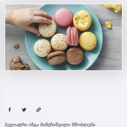
როგორ ავირიდოთ ბავშვი ზედმეტ
ტკბილეულს - პედიატრი ინგა
მამუჩიშვილი გვირჩევს
საზოგადოება
60 წუთის წინ