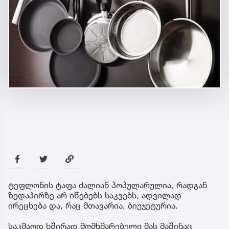
„აზიანებს ღვიძლის, თირკმლის
ფუნქციონირებას...“ - ირაკლი არაბული
დაზიანებული ზედაპირის მქონე ტაფაზე
რჩევები
20:40