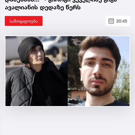
„ეკა კუპატაძეს შევხვდი ერთხელ,
მთელი დღე მოგვიხდა მისი შვილის
სოფელში ყოფნა. ეს დრო მეყო, ცხადად
დამენახა...“ - გიორგი კეკელიძე გიგა
ავალიანის დედაზე წერს
საზოგადოება
20:45