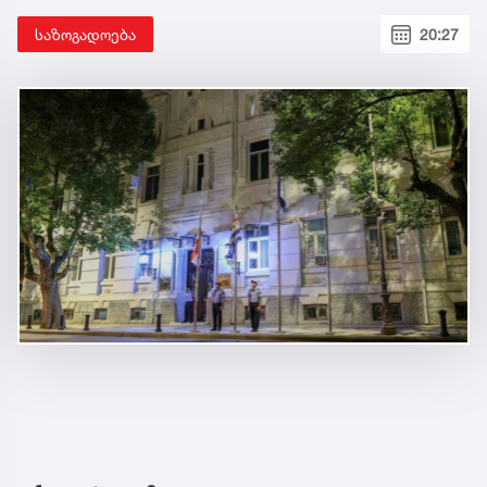
აჭარის ავტონომიური რესპუბლიკის
მთავრობისა და მუნიციპალიტეტების
ადმინისტრაციულ შენობებზე
სახელმწიფო დროშები დაეშვა
საზოგადოება
20:27