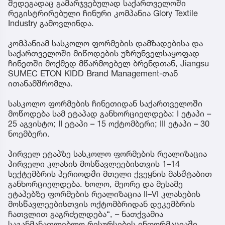
ავრცელებს.
მათივე ცნობით, „საგანმანათლებლო რესურსების“
დირექტორი მიხეილ ყუფარაძე ETON KIDD-ის
საწარმოს ეწვია, სადაც სასკოლო ფორმების
წარმოების პროცესს, გამოყენებულ ტექნოლოგიებს
და ხარისხის კონტროლის მექანიზმებს გაეცნო.
„შეგახსენებთ, რომ სამინისტროს შპს
„საგანმანათლებლო რესურსებმა“
მოსწავლეებისთვის სასკოლო ფორმების შეკერვის
მიზნით ბაზრის კვლევა გამოაცხადა, რომლის
შედეგადაც გამარჯვებულად საქართველოში
რეგისტრირებული ჩინური კომპანია Glory Textile
Industry გამოვლინდა.
კომპანიამ სასკოლო ფორმების დამზადებისა და
საქართველოში მიწოდების უზრუნველსაყოფად
ჩინეთში მოქმედ მწარმოებელ ბრენდთან, Jiangsu
SUMEC ETON KIDD Brand Management-თან
ითანამშრომლა.