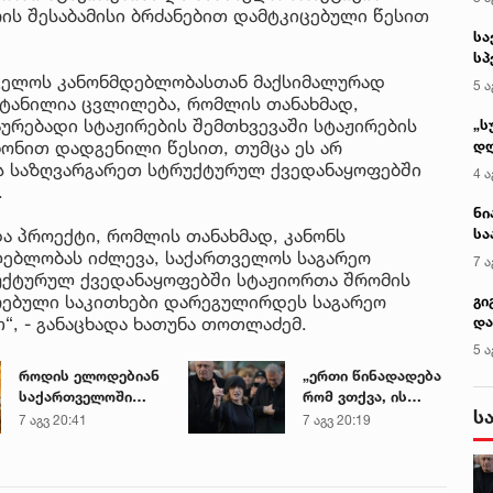
რის შესაბამისი ბრძანებით დამტკიცებული წესით
სა
სპ
ავ
თველოს კანონმდებლობასთან მაქსიმალურად
5 ა
ეტანილია ცვლილება, რომლის თანახმად,
ურებადი სტაჟირების შემთხვევაში სტაჟირების
„ს
ნონით დადგენილი წესით, თუმცა ეს არ
დღ
და
ს საზღვარგარეთ სტრუქტურულ ქვედანაყოფებში
4 ა
სა
.
ქ
ნი
ა პროექტი, რომლის თანახმად, კანონს
სა
კა
ძლებლობას იძლევა, საქართველოს საგარეო
7 ა
უქტურულ ქვედანაყოფებში სტაჟიორთა შრომის
რებული საკითხები დარეგულირდეს საგარეო
გი
“, - განაცხადა ხათუნა თოთლაძემ.
და
კლ
5 ა
როდის ელოდებიან
„ერთი წინადადება
საქართველოში
რომ ვთქვა, ის
ს
+40-გრადუსიან
გახდის ნათელს,
7 აგვ 20:41
7 აგვ 20:19
სიცხეს
თუ რატომ იყო ნია
იმნაძე
წამქეზებელი...“ -