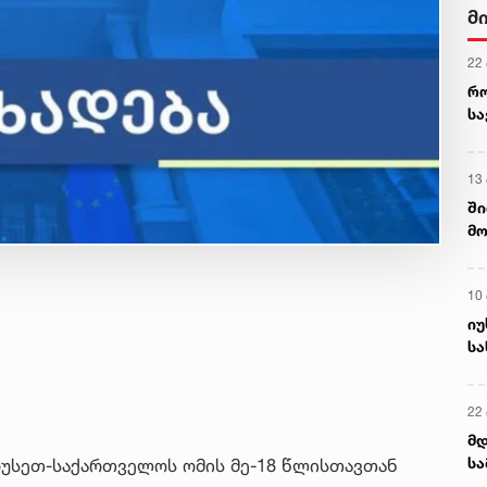
მ
22
რ
ს
13
ში
მო
კა
ღვ
10
იუ
სა
22 
მდ
სა
 რუსეთ-საქართველოს ომის მე-18 წლისთავთან
ორ