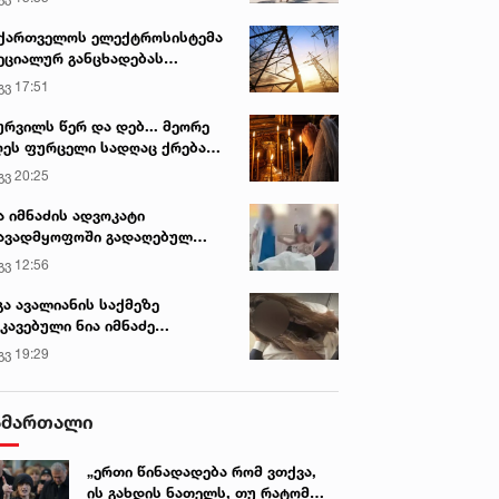
ქართველოს ელექტროსისტემა
ეციალურ განცხადებას
რცელებს
გვ 17:51
ურვილს წერ და დებ... მეორე
ეს ფურცელი სადღაც ქრება
 სურვილი სრულდება...“ -
გვ 20:25
სწაულმოქმედი ტაძარი შიდა
ართლში
ა იმნაძის ადვოკატი
ავადმყოფოში გადაღებულ
დრებს ავრცელებს
გვ 12:56
გა ავალიანის საქმეზე
კავებული ნია იმნაძე
ინიკაში გადაჰყავთ
გვ 19:29
ამართალი
„ერთი წინადადება რომ ვთქვა,
ის გახდის ნათელს, თუ რატომ