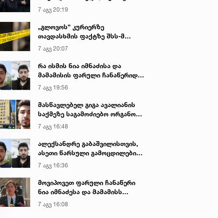
იყო ნია იმნაძე წამქეზებელი...“ -
7 აგვ 20:19
გიგა ავალიანის დედა
„გლოვოს“ კურიერზე
თავდასხმის ფაქტზე შსს-მ
გამოძიება დაიწყო
7 აგვ 20:07
რა ისმის ნია იმნაძისა და
მამამისის ფარული ჩანაწერიდან
- გიგა ავალიანის მკვლელობის
7 აგვ 19:56
საქმე
მასწავლებელ გიგა ავალიანის
საქმეზე საგამოძიებო ორგანო
დაკავებულ არასრულწლოვნებს -
7 აგვ 16:48
ნია იმნაძესა და ანასტასია
ბერუაშვილს 30 დღის
ალექსანდრე გაბაშვილისთვის,
განმავლობაში ფარულად
ასეთი წარსული გამოცდილების
უსმენდა
ადამიანისთვის ინფორმაციის
7 აგვ 16:36
მიწოდება, რომ მასწავლებელი
სექსუალურად ავიწროებდა,
მოვიპოვეთ ფარული ჩანაწერი
ფაქტობრივად, წაქეზება იყო -
ნია იმნაძესა და მამამისს
პროკურორი ნია იმნაძის საქმეზე
შორის, განიხილავდნენ, როგორ
7 აგვ 16:08
ჩაიდინა გაბაშვილმა დანაშაული