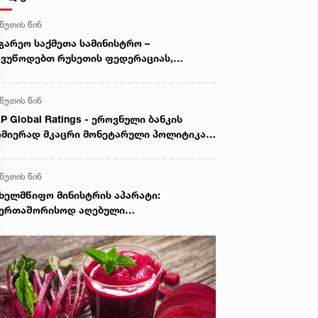
 წუთის წინ
გარეო საქმეთა სამინისტრო –
ვუწოდებთ რუსეთის ფედერაციას,
წყვიტოს საქართველოს ტერიტორიების
ანონო ოკუპაცია და მათი ფაქტობრივი
 წუთის წინ
ექსიისკენ მიმართული ქმედებები
P Global Ratings - ეროვნული ბანკის
მიერად მკაცრი მონეტარული პოლიტიკა
ნფლაციური მოლოდინების სათანადო
ნეზე შენარჩუნებას უწყობს ხელს
 წუთის წინ
ხელმწიფო მინისტრის აპარატი:
აერთაშორისოდ აღებული
ლდებულებების უხეში დარღვევით,
სეთის ფედერაცია ამ დრომდე
ნაგრძობს საქართველოს რეგიონების
ანონო ოკუპაციას