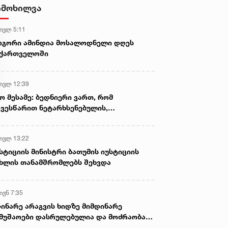
- ნიას მამა ამბობს, რომ
იმოხილვა
არასწორად მოიქცა, თუმცა
მამას ეუბნება, რომ სხვანაირად
 ივლ 5:11
ვერ მოიქცეოდა, თანამედროვე
ეპოქაში სხვანაირად ხდება -
ოგორი ამინდია მოსალოდნელი დღეს
პროკურორი
აქართველოში
 ივლ 12:39
ო მესამე: ბედნიერი ვართ, რომ
ვესწარით ნეტარხსენებულის,
თოლიკოს-პატრიარქ ილია მეორის
აწლს, ვართ მისი მემკვიდრეები
 ივლ 13:22
სტიციის მინისტრი ბათუმის იუსტიციის
ხლის თანამშრომლებს შეხვდა
ივნ 7:35
ინარე არაგვის ხიდზე მიმდინარე
მუშაოები დასრულებულია და მოძრაობა
ივე სამოძრაო ზოლზე აღდგენილია