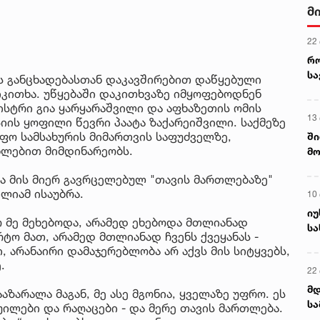
მ
22
რ
ს
ის განცხადებასთან დაკავშირებით დაწყებული
იკითხა. უწყებაში დაკითხვაზე იმყოფებოდნენ
ისტრი გია ყარყარაშვილი და აფხაზეთის ომის
13
ის ყოფილი წევრი პაატა ზაქარეიშვილი. საქმეზე
იფო სამსახურის მიმართვის საფუძველზე,
ში
ხლებით მიმდინარეობს.
მო
კა
და მის მიერ გავრცელებულ "თავის მართლებაზე"
ღვ
ლიამ ისაუბრა.
10
იუ
ტო მე მეხებოდა, არამედ ეხებოდა მთლიანად
სა
რტო მათ, არამედ მთლიანად ჩვენს ქვეყანას -
, არანაირი დამაჯერებლობა არ აქვს მის სიტყვებს,
.
22 
მდ
აზარალა მაგან, მე ასე მგონია, ყველაზე უფრო. ეს
სა
ყუილები და რაღაცები - და მერე თავის მართლება.
ორ