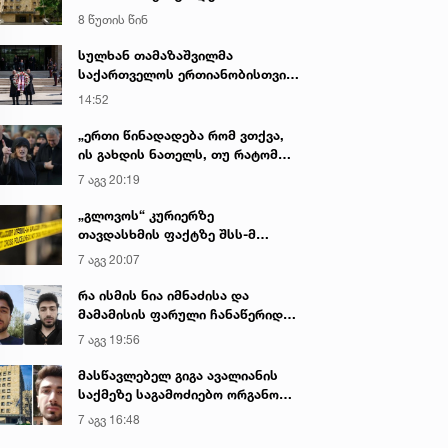
დაკავშირებით დაწყებული
8 წუთის წინ
გამოძიების ფარგლებში,
ვეტერანები გამოიკითხა - რა
სულხან თამაზაშვილმა
არის ამ დროისთვის ცნობილი
საქართველოს ერთიანობისთვის
დაღუპული პოლიციელების
14:52
ხსოვნას პატივი მიაგო
„ერთი წინადადება რომ ვთქვა,
ის გახდის ნათელს, თუ რატომ
იყო ნია იმნაძე წამქეზებელი...“ -
7 აგვ 20:19
გიგა ავალიანის დედა
„გლოვოს“ კურიერზე
თავდასხმის ფაქტზე შსს-მ
გამოძიება დაიწყო
7 აგვ 20:07
რა ისმის ნია იმნაძისა და
მამამისის ფარული ჩანაწერიდან
- გიგა ავალიანის მკვლელობის
7 აგვ 19:56
საქმე
მასწავლებელ გიგა ავალიანის
საქმეზე საგამოძიებო ორგანო
დაკავებულ არასრულწლოვნებს -
7 აგვ 16:48
ნია იმნაძესა და ანასტასია