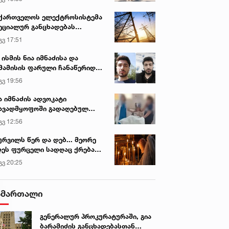
ქართველოს ელექტროსისტემა
ეციალურ განცხადებას
რცელებს
გვ 17:51
 ისმის ნია იმნაძისა და
მამისის ფარული ჩანაწერიდან
გიგა ავალიანის მკვლელობის
გვ 19:56
ქმე
ა იმნაძის ადვოკატი
ავადმყოფოში გადაღებულ
დრებს ავრცელებს
გვ 12:56
ურვილს წერ და დებ... მეორე
ეს ფურცელი სადღაც ქრება
 სურვილი სრულდება...“ -
გვ 20:25
სწაულმოქმედი ტაძარი შიდა
ართლში
ამართალი
გენერალურ პროკურატურაში, გია
ბარამიძის განცხადებასთან