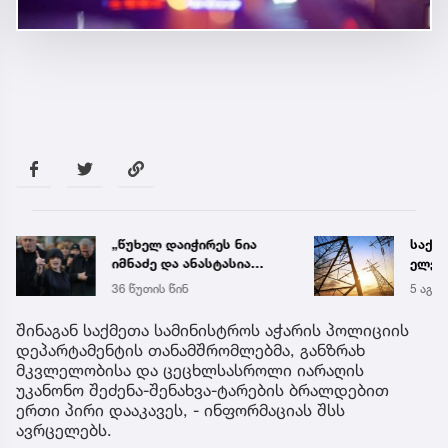
საქართველოს
გიგა 
ელექტროსისტემა
ნანა
სპეციალურ განცხადებას
დადგ
5 აგვ 17:51
53 წუთ
ავრცელებს
დღევ
საკუ
შინაგან საქმეთა სამინისტროს აჭარის პოლიციის
შეგარ
დეპარტამენტის თანამშრომლებმა, განზრახ
დანა
მკვლელობისა და ცეცხლსასროლი იარაღის
შეცდ
უკანონო შეძენა-შენახვა-ტარების ბრალდებით
გამო
ერთი პირი დააკავეს, - ინფორმაციას შსს
შეუძ
ავრცელებს.