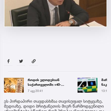
მარტვილში კრაზანის
რა ის
ნაკბენით მძიმე
მამა
მდგომარეობაში მყოფი
ჩანაწ
13:15
7 აგვ 
ახალგაზრდა
ავალ
გადაარჩინეს
საქმე
ეს პირდაპირი თავდასხმაა თავისუფალ სიტყვაზე,
მედიაზე, დიდი ბრიტანეთის მიერ წარმოდგენილი