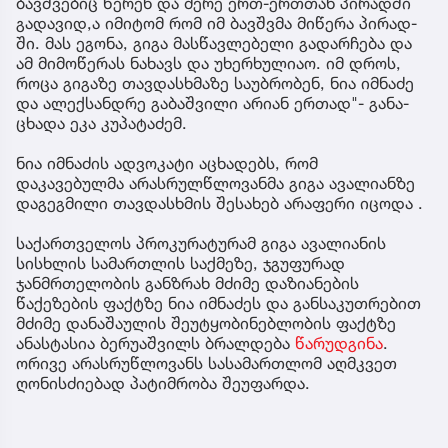
ბავ­შვე­ბიც წე­რენ და მერე ერთ-ერ­თთან პი­რად­ში
გა­და­ვი­დ,ა იმი­ტომ რომ იმ ბავ­შვმა მი­წე­რა პი­რად­
ში. მას ეგო­ნა, გიგა მას­წავ­ლე­ბე­ლი გა­დარ­ჩე­ბა და
ამ მი­მო­წე­რას ნა­ხავს და უხერ­ხუ­ლი­აო. იმ დროს,
როცა გი­გა­ზე თავ­დას­ხმა­ზე სა­უბ­რო­ბენ, ნია იმ­ნა­ძე
და ალექ­სან­დრე გა­ბაშ­ვი­ლი არი­ან ერ­თად"- გა­ნა­
ცხა­და ეკა კუ­პა­ტა­ძემ.
ნია იმნაძის ადვოკატი აცხადებს, რომ
დაკავებულმა არასრულწლოვანმა გიგა ავალიანზე
დაგეგმილი თავდასხმის შესახებ არაფერი იცოდა .
საქართველოს პროკურატურამ გიგა ავალიანის
სისხლის სამართლის საქმეზე, ჯგუფურად
ჯანმრთელობის განზრახ მძიმე დაზიანების
წაქეზების ფაქტზე ნია იმნაძეს და განსაკუთრებით
მძიმე დანაშაულის შეუტყობინებლობის ფაქტზე
ანასტასია ბერუაშვილს ბრალდება
წარუდგინა
.
ორივე არასრუწლოვანს სასამართლომ აღმკვეთ
ღონისძიებად პატიმრობა შეუფარდა.