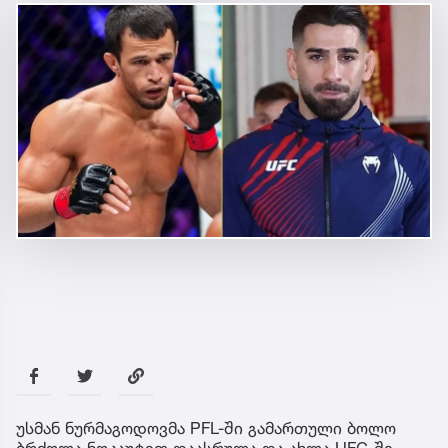
უსმან ნურმაგოდოვმა PFL-ში გამართული ბოლო
ბრძოლა ნოკაუტით დაასრულა და ახლა UFC-ში