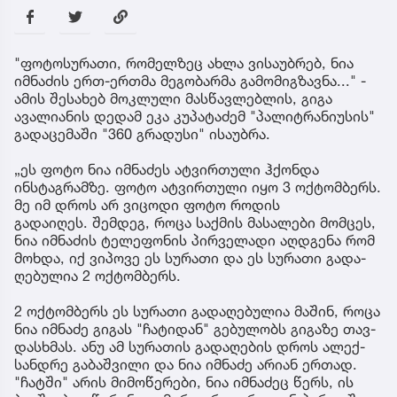
"ფოტოსურათი, რომელზეც ახლა ვისაუბრებ, ნია
იმნაძის ერთ-ერთმა მეგობარმა გამომიგზავნა..." -
ამის შესახებ მოკლული მასწავლებლის, გიგა
ავალიანის დედამ ეკა კუპატაძემ "პალიტრანიუსის"
გადაცემაში "360 გრადუსი" ისაუბრა.
„ეს ფოტო ნია იმნაძეს ატვირთული ჰქონდა
ინსტაგრამზე. ფოტო ატვირთული იყო 3 ოქტომბერს.
მე იმ დროს არ ვიცოდი ფოტო როდის
გადაიღეს. შემ­დეგ, როცა საქ­მის მა­სა­ლე­ბი მომ­ცეს,
ნია იმ­ნა­ძის ტე­ლე­ფო­ნის პირ­ვე­ლა­დი აღ­დგე­ნა რომ
მოხ­და, იქ ვი­პო­ვე ეს სუ­რა­თი და ეს სუ­რა­თი გა­და­
ღე­ბუ­ლია 2 ოქ­ტომ­ბერს.
2 ოქ­ტომ­ბერს ეს სუ­რა­თი გა­და­ღე­ბუ­ლია მა­შინ, როცა
ნია იმ­ნა­ძე გი­გას "ჩა­ტი­დან" გე­ბუ­ლობს გი­გა­ზე თავ­
დას­ხმას. ანუ ამ სუ­რა­თის გა­და­ღე­ბის დროს ალექ­
სან­დრე გა­ბაშ­ვი­ლი და ნია იმ­ნა­ძე არი­ან ერ­თად.
"ჩატ­ში" არის მი­მო­წე­რე­ბი, ნია იმ­ნა­ძეც წერს, ის