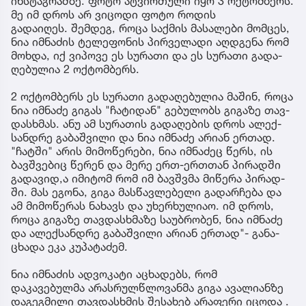
ინსტაგრამზე. ფოტო ატვირთული იყო 3 ოქტომბერს.
მე იმ დროს არ ვიცოდი ფოტო როდის
გადაიღეს. შემ­დეგ, როცა საქ­მის მა­სა­ლე­ბი მომ­ცეს,
ნია იმ­ნა­ძის ტე­ლე­ფო­ნის პირ­ვე­ლა­დი აღ­დგე­ნა რომ
მოხ­და, იქ ვი­პო­ვე ეს სუ­რა­თი და ეს სუ­რა­თი გა­და­
ღე­ბუ­ლია 2 ოქ­ტომ­ბერს.
2 ოქ­ტომ­ბერს ეს სუ­რა­თი გა­და­ღე­ბუ­ლია მა­შინ, როცა
ნია იმ­ნა­ძე გი­გას "ჩა­ტი­დან" გე­ბუ­ლობს გი­გა­ზე თავ­
დას­ხმას. ანუ ამ სუ­რა­თის გა­და­ღე­ბის დროს ალექ­
სან­დრე გა­ბაშ­ვი­ლი და ნია იმ­ნა­ძე არი­ან ერ­თად.
"ჩატ­ში" არის მი­მო­წე­რე­ბი, ნია იმ­ნა­ძეც წერს, ის
ბავ­შვე­ბიც წე­რენ და მერე ერთ-ერ­თთან პი­რად­ში
გა­და­ვი­დ,ა იმი­ტომ რომ იმ ბავ­შვმა მი­წე­რა პი­რად­
ში. მას ეგო­ნა, გიგა მას­წავ­ლე­ბე­ლი გა­დარ­ჩე­ბა და
ამ მი­მო­წე­რას ნა­ხავს და უხერ­ხუ­ლი­აო. იმ დროს,
როცა გი­გა­ზე თავ­დას­ხმა­ზე სა­უბ­რო­ბენ, ნია იმ­ნა­ძე
და ალექ­სან­დრე გა­ბაშ­ვი­ლი არი­ან ერ­თად"- გა­ნა­
ცხა­და ეკა კუ­პა­ტა­ძემ.
ნია იმნაძის ადვოკატი აცხადებს, რომ
დაკავებულმა არასრულწლოვანმა გიგა ავალიანზე
დაგეგმილი თავდასხმის შესახებ არაფერი იცოდა .