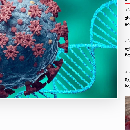
3 
ეს
გა
გ
7 
იუ
ზ
ღო
მ
8 
შვ
სა
და
სა
კი