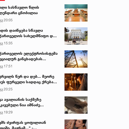
ალი სასწავლო წლის
ლენდარი ცნობილია
გვ 20:05
დის დაიწყება სწავლა
ქართველოს სახელმწიფო და
რძო უნივერსიტეტებში
გვ 15:35
ქართველოს ელექტროსისტემა
ეციალურ განცხადებას
რცელებს
გვ 17:51
ურვილს წერ და დებ... მეორე
ეს ფურცელი სადღაც ქრება
 სურვილი სრულდება...“ -
გვ 20:25
სწაულმოქმედი ტაძარი შიდა
ართლში
გა ავალიანის საქმეზე
კავებული ნია იმნაძე
ინიკაში გადაჰყავთ
გვ 19:29
ემს ძვირფას ყოფილთან
დიში, მაგრამ...“ -