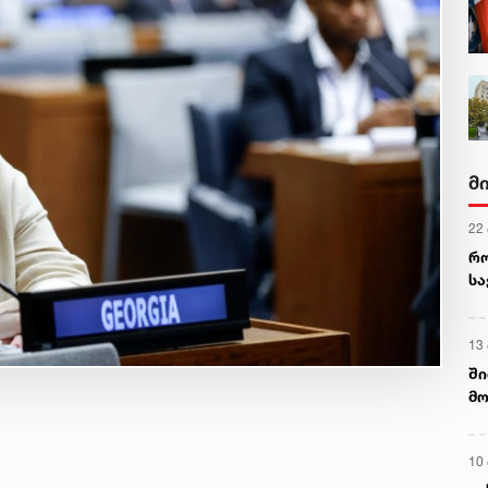
მ
22
რ
ს
13
ში
მო
კა
ღვ
10