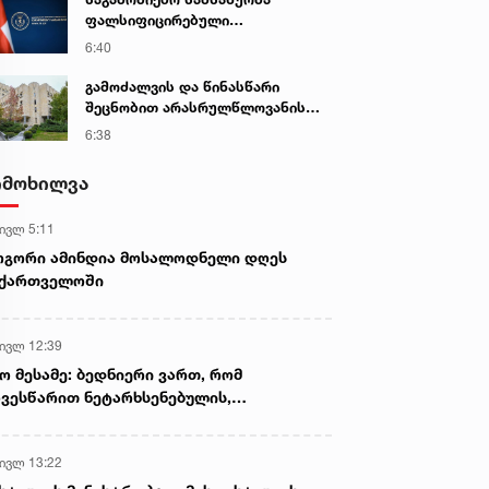
დაუსწრებლად დაიწყო
ფალსიფიცირებული
ალკოჰოლური სასმელებისა და
6:40
ყალბი აქციზური მარკების
დამზადება-გასაღების ფაქტზე 3
გამოძალვის და წინასწარი
პირი დააკავა
შეცნობით არასრულწლოვანის
გამოსახულების შემცველი
6:38
პორნოგრაფიული ნაწარმოების
დამზადების, შენახვისა და
იმოხილვა
გავრცელების ფაქტებზე, ერთ
პირს ბრალდება წარედგინა
 ივლ 5:11
ოგორი ამინდია მოსალოდნელი დღეს
აქართველოში
 ივლ 12:39
ო მესამე: ბედნიერი ვართ, რომ
ვესწარით ნეტარხსენებულის,
თოლიკოს-პატრიარქ ილია მეორის
აწლს, ვართ მისი მემკვიდრეები
 ივლ 13:22