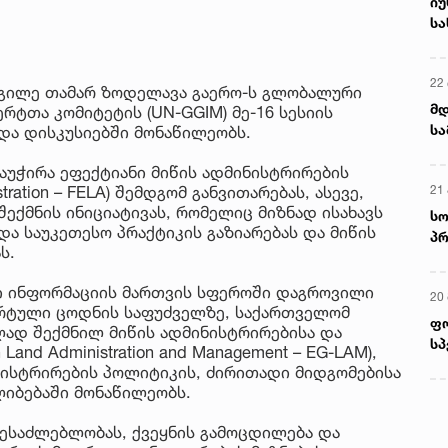
იუ
სა
22 
დგილე თამარ ზოდელავა გაერო-ს გლობალური
მდ
რტთა კომიტეტის (UN-GGIM) მე-16 სესიის
სა
და დისკუსიებში მონაწილეობს.
ორ
აუჭირა ეფექტიანი მიწის ადმინისტრირების
21 
istration – FELA) შემდგომ განვითარებას, ასევე,
შექმნის ინიციატივას, რომელიც მიზნად ისახავს
სო
და საუკეთესო პრაქტიკის გაზიარებას და მიწის
პრ
ს.
ერ
ი ინფორმაციის მართვის სფეროში დაგროვილი
20
ერტული ცოდნის საფუძველზე, საქართველომ
ფ
ლად შექმნილ მიწის ადმინისტრირებისა და
სპ
Land Administration and Management – EG-LAM),
ისტრირების პოლიტიკის, ძირითადი მიდგომებისა
ლიბებაში მონაწილეობს.
ესაძლებლობას, ქვეყნის გამოცდილება და