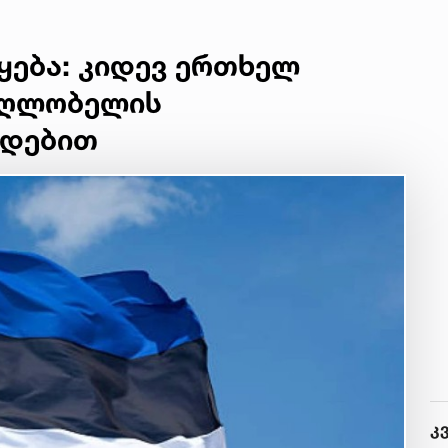
დაღუპულ
მებრძოლებს და
ქართველ ხალხს
ყება: კიდევ ერთხელ
მკვლელებად
წარმოაჩენს, შენი
აღლობელის
სიტყვები
აფხაზური და
ოდებით
რუსული
სააგენტოების მიერ
არის წაღებული და
ყველა ქართველს
მკვლელს
უწოდებენ
კ