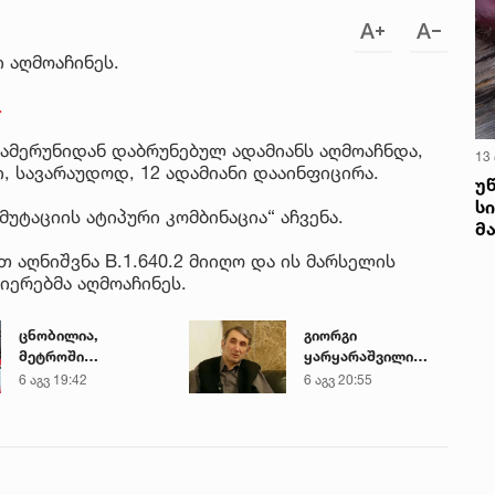
 აღმოაჩინეს.
.
კამერუნიდან დაბრუნებულ ადამიანს აღმოაჩნდა,
13
 სავარაუდოდ, 12 ადამიანი დააინფიცირა.
უ
ს
უტაციის ატიპური კომბინაცია“ აჩვენა.
მ
 აღნიშვნა B.1.640.2 მიიღო და ის მარსელის
იერებმა აღმოაჩინეს.
ცნობილია,
გიორგი
მეტროში
ყარყარაშვილი
გარდაცვლილი 21
ბარამიძის
6 აგვ 19:42
6 აგვ 20:55
წლის მარიამ
განცხადებაზე:
ტყემალაძის
ისეთი სიტყვა არ
ექსპერტიზის
უნდა თქვა, რაც
დასკვნა
ჩრდილს აყენებს
აფხაზეთის ომში