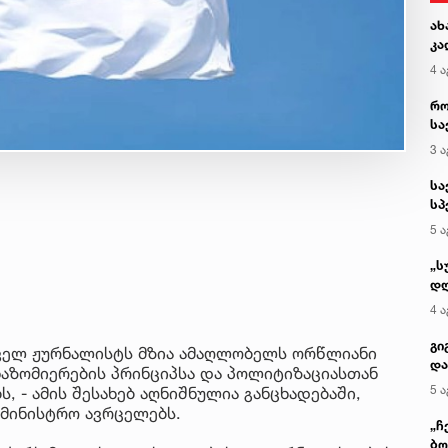
ახ
კა
4 ა
რო
სა
კე
3 ა
სა
სპ
ავ
5 ა
„ს
დღ
და
4 ა
სა
ქ
გი
თველ ჟურნალისტს მზია ამაღლობელს ორწლიანი
და
ანაზომიერების პრინციპსა და პოლიტიზაციასთან
კლ
5 ა
 - ამის შესახებ აღნიშნულია განცხადებაში,
ამინისტრო ავრცელებს.
„ჩ
ბო