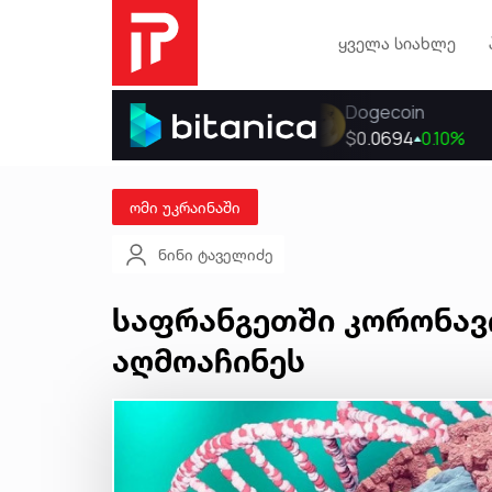
ყველა სიახლე
ომი უკრაინაში
ნინი ტაველიძე
საფრანგეთში კორონავ
აღმოაჩინეს