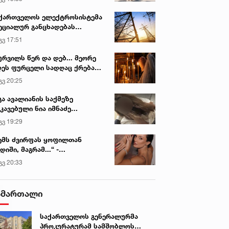
ქართველოს ელექტროსისტემა
ეციალურ განცხადებას
რცელებს
გვ 17:51
ურვილს წერ და დებ... მეორე
ეს ფურცელი სადღაც ქრება
 სურვილი სრულდება...“ -
გვ 20:25
სწაულმოქმედი ტაძარი შიდა
ართლში
გა ავალიანის საქმეზე
კავებული ნია იმნაძე
ინიკაში გადაჰყავთ
გვ 19:29
ემს ძვირფას ყოფილთან
დიში, მაგრამ...“ -
ექსანდრა პაიჭაძის
გვ 20:33
ლწრფელი აღიარება
ამართალი
საქართველოს გენერალურმა
პროკურატურამ სამშობლოს