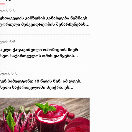
წუთის წინ
უსთაველის გამზირის განახლება ნიშნავს
ტორიული მემკვიდრეობის შენარჩუნებას,
ნამედროვე ურბანული გარემოს შექმნას
 მნიშვნელოვან ინვესტიციას თბილისის
წუთის წინ
მავალში“ - ზურაბ აბაშიძე
აკლი ქადაგიშვილი ოპოზიციის მიერ
სეთ-საქართველოს ომის დაწყების
რიღად 7 აგვისტოს გამოცხადებაზე:
ეთი მიდგომებით, პირველ რიგში
 წუთის წინ
ვიანთი დანაშაულებრივი პოლიტიკის
ჩქმალვა და გამართლება უნდათ
ვინ ჰამილტონი: 18 წლის წინ, ამ დღეს,
სეთი საქართველოში შეიჭრა, ეს
ვდასხმა და რუსეთის მიერ საქართველოს
რიტორიის შემდგომი ოკუპაცია დღესაც
ეთივე უკანონო და მიუღებელია, როგორც
08 წელს იყო