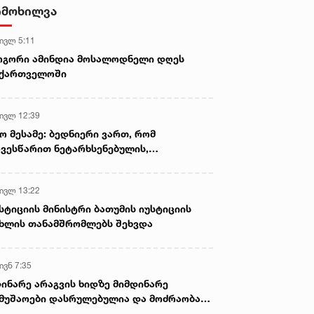
დამზადების, შენახვისა და
იმოხილვა
გავრცელების ფაქტებზე, ერთ
პირს ბრალდება წარედგინა
 ივლ 5:11
ოგორი ამინდია მოსალოდნელი დღეს
აქართველოში
 ივლ 12:39
ო მესამე: ბედნიერი ვართ, რომ
ვესწარით ნეტარხსენებულის,
თოლიკოს-პატრიარქ ილია მეორის
აწლს, ვართ მისი მემკვიდრეები
 ივლ 13:22
სტიციის მინისტრი ბათუმის იუსტიციის
ხლის თანამშრომლებს შეხვდა
ივნ 7:35
ინარე არაგვის ხიდზე მიმდინარე
მუშაოები დასრულებულია და მოძრაობა
ივე სამოძრაო ზოლზე აღდგენილია