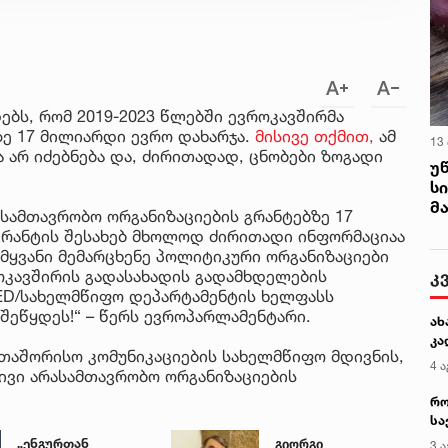
ბს, რომ 2019-2023 წლებში ევროკავშირმა
ზე 17 მილიარდი ევრო დახარჯა.
მისივე თქმით,
ამ
13
 არ იძებნება და, ძირითადად, ცნობები ზოგადი
უ
ს
მ
ასამთავრობო ორგანიზაციების გრანტებზე 17
 გრანტის შესახებ მხოლოდ ძირითადი ინფორმაციაა
ამყვანი მემარცხენე პოლიტიკური ორგანიზაციები
კ
როკავშირის გადასახადის გადამხდელების
NED/სახელმწიფო დეპარტამენტის ხელფასს
 შეწყდეს!“ – წერს ევროპარლამენტარი.
ახ
კა
რთაშორისო კომუნიკაციების სახელმწიფო მდივნის,
4 ა
ივი არასამთავრობო ორგანიზაციების
რო
სა
კე
„ენგურთან
გიორგი
3 ა