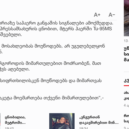
რიაზე საჰაერო განგაშის სიგნალები ამოქმედდა.
პრესსამსახურის ცნობით, მტერს ჰაერში Tu-95MS
აშვებული.
13
ი მოსახლეობას მოუწოდებს, არ უგულებელყონ
უ
ნ.
ს
მ
მირგოროდის მიმართულებით მოძრაობენ, მათ
ქვს აღებული.
კ
 სიფრთხილისკენ მოუწოდებს და მიმართვას
ახ
 რაკეტა მოემართება თქვენი მიმართულებით“,-
კა
4 ა
რო
ცნობილია,
„ენგურთან
სა
მეტროში
დაკავშირებით მინდა
კე
გარდაცვლილი 21
ვთქვა...“ - გოგა
3 ა
19:42
19:34