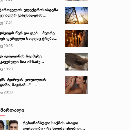
ქართველოს ელექტროსისტემა
ეციალურ განცხადებას
რცელებს
გვ 17:51
ურვილს წერ და დებ... მეორე
ეს ფურცელი სადღაც ქრება
 სურვილი სრულდება...“ -
გვ 20:25
სწაულმოქმედი ტაძარი შიდა
ართლში
გა ავალიანის საქმეზე
კავებული ნია იმნაძე
ინიკაში გადაჰყავთ
გვ 19:29
ემს ძვირფას ყოფილთან
დიში, მაგრამ...“ -
ექსანდრა პაიჭაძის
გვ 20:33
ლწრფელი აღიარება
ამართალი
რეზონანსული საქმის ახალი
დეტალები - რა ხდება ცნობილი