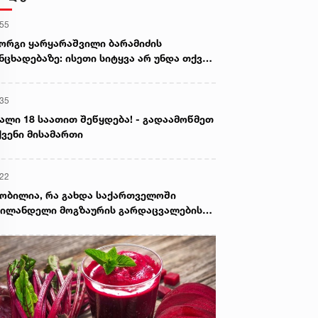
:55
ორგი ყარყარაშვილი ბარამიძის
ნცხადებაზე: ისეთი სიტყვა არ უნდა თქვა,
ც ჩრდილს აყენებს აფხაზეთის ომში
ღუპულ მებრძოლებს და ქართველ ხალხს
:35
ვლელებად წარმოაჩენს, შენი სიტყვები
ხაზური და რუსული სააგენტოების მიერ
ალი 18 საათით შეწყდება! - გადაამოწმეთ
ის წაღებული და ყველა ქართველს
ვენი მისამართი
ვლელს უწოდებენ
:22
ობილია, რა გახდა საქართველოში
ილანდელი მოგზაურის გარდაცვალების
ზეზი