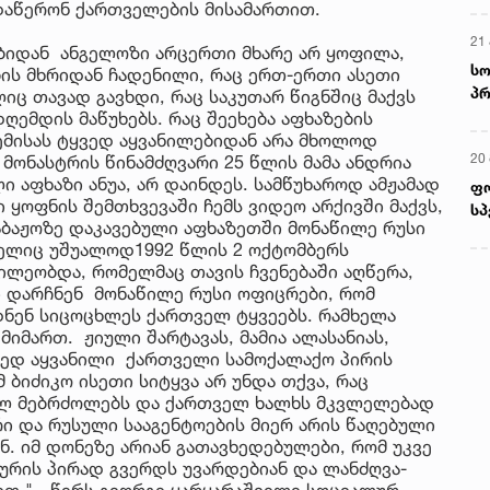
 დაწერონ ქართველების მისამართით.
21 
ბიდან ანგელოზი არცერთი მხარე არ ყოფილა,
სო
ის მხრიდან ჩადენილი, რაც ერთ-ერთი ასეთი
პრ
ც თავად გავხდი, რაც საკუთარ წიგნშიც მაქვს
ერ
ღემდის მაწუხებს. რაც შეეხება აფხაზების
ემისას ტყვედ აყვანილებიდან არა მხოლოდ
20
მონასტრის წინამძღვარი 25 წლის მამა ანდრია
 აფხაზი ანუა, არ დაინდეს. სამწუხაროდ ამჟამად
ფ
 ყოფნის შემთხვევაში ჩემს ვიდეო არქივში მაქვს,
სპ
საბაჟოზე დაკავებული აფხაზეთში მონაწილე რუსი
მელიც უშუალოდ1992 წლის 2 ოქტომბერს
წილეობდა, რომელმაც თავის ჩვენებაში აღწერა,
ი დარჩნენ მონაწილე რუსი ოფიცრები, რომ
ნენ სიცოცხლეს ქართველ ტყვეებს. რამხელა
იმართ. ჟიული შარტავას, მამია ალასანიას,
ყვედ აყვანილი ქართველი სამოქალაქო პირის
 ბიძიკო ისეთი სიტყვა არ უნდა თქვა, რაც
ულ მებრძოლებს და ქართველ ხალხს მკვლელებად
რი და რუსული სააგენტოების მიერ არის წაღებული
. იმ დონეზე არიან გათავხედებულები, რომ უკვე
ურის პირად გვერდს უვარდებიან და ლანძღვა-
ბით," - წერს გიორგი ყარყარაშვილი სოციალურ