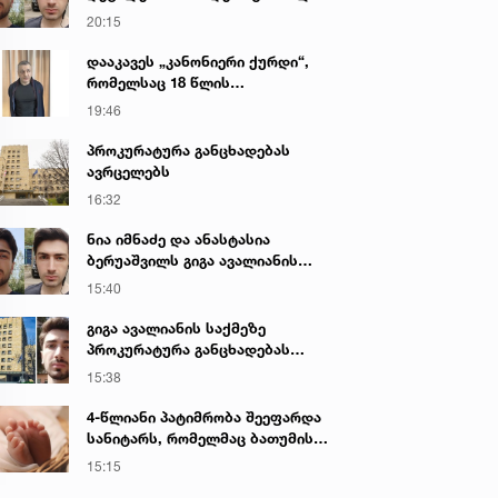
გიგა ავალიანის მკვლელობაზე
20:15
დააკავეს „კანონიერი ქურდი“,
რომელსაც 18 წლის
განმავლობაში ეძებდნენ
19:46
პროკურატურა განცხადებას
ავრცელებს
16:32
ნია იმნაძე და ანასტასია
ბერუაშვილს გიგა ავალიანის
საქმეზე ბრალი წარედგინათ
15:40
გიგა ავალიანის საქმეზე
პროკურატურა განცხადებას
ავრცელებს
15:38
4-წლიანი პატიმრობა შეეფარდა
სანიტარს, რომელმაც ბათუმის
კლინიკის საპირფარეშოში
15:15
იმშობიარა და ახალშობილს