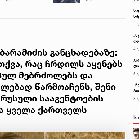
წლის მარიამ
მანიას უახლესი
სა
ტყემალაძის
წინასწარმეტყველება
სპ
ექსპერტიზის
ავ
დასკვნა
5 ა
„ს
დღ
და
4 ა
ბარამიძის განცხადებაზე:
სა
ქ
გი
თქვა, რაც ჩრდილს აყენებს
და
კლ
პულ მებრძოლებს და
5 ა
ლებად წარმოაჩენს, შენი
„ჩ
ბო
 რუსული სააგენტოების
ალ
3 ა
გუ
და ყველა ქართველს
ს