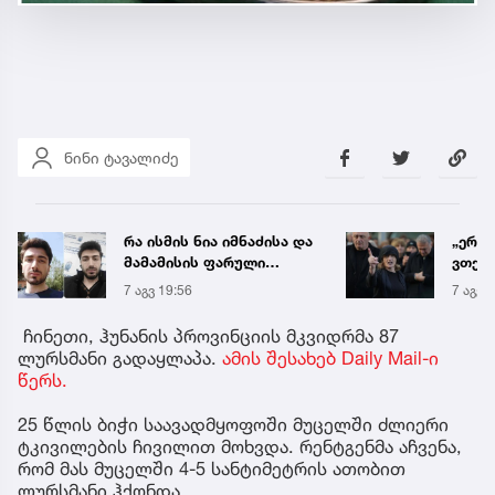
ნინი ტავალიძე
„ერთი წინადადება რომ
როდი
ვთქვა, ის გახდის
საქა
ნათელს, თუ რატომ იყო
გრადუ
7 აგვ 20:19
7 აგვ 
ნია იმნაძე
წამქეზებელი...“ - გიგა
ჩინეთი, ჰუნანის პროვინციის მკვიდრმა 87
ავალიანის დედა
ლურსმანი გადაყლაპა.
ამის შესახებ Daily Mail-ი
წერს.
25 წლის ბიჭი საავადმყოფოში მუცელში ძლიერი
ტკივილების ჩივილით მოხვდა. რენტგენმა აჩვენა,
რომ მას მუცელში 4-5 სანტიმეტრის ათობით
ლურსმანი ჰქონდა.