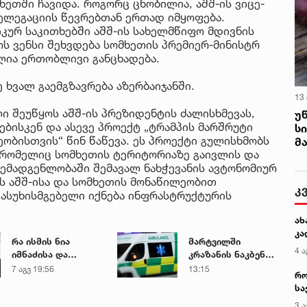
მხეთში ჩავიდა. როგორც ცნობილია, აშშ-ის ვიცე-
ელეგაციის წევრებთან ერთად იმყოფება.
კურ საკითხებში აშშ-ის სახელმწიფო მდივნის
ს ვენსი შეხვდება სომხეთის პრემიერ-მინისტრ
ლია ერთობლივი განცხადება.
ე ხვალ გაემგზავრება აზერბაიჯანში.
13
ლი შეუწყოს აშშ-ის პრეზიდენტის ძალისხმევას,
უ
ბისკენ და ასევე პროექტ „ტრამპის მარშრუტი
ს
ბისთვის“ წინ წაწევა. ეს პროექტი გულისხმობს
მ
 რომელიც სომხეთის ტერიტორიაზე გაივლის და
 შემადგენლობაში შემავალ ნახჭევანის ავტონომიურ
ს აშშ-ისა და სომხეთის მონაწილეობით
კ
პასუხისმგებელი იქნება ინფრასტრუქტურის
ახ
კა
რა ისმის ნია
მარტვილში
4 ა
იმნაძისა და
კრაზანის ნაკბენით
მამამისის ფარული
მძიმე
7 აგვ 19:56
13:15
რო
ჩანაწერიდან - გიგა
მდგომარეობაში
სა
ავალიანის
მყოფი
კე
3 ა
მკვლელობის საქმე
ახალგაზრდა