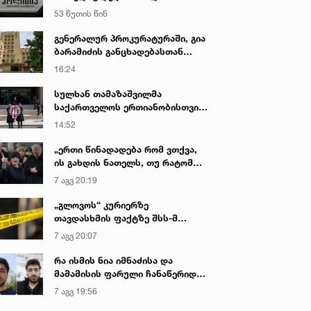
გადაწვით დაემუქრა
53 წუთის წინ
გენერალურ პროკურატურაში, გია
ბარამიძის განცხადებასთან
დაკავშირებით დაწყებული
16:24
გამოძიების ფარგლებში,
ვეტერანები გამოიკითხა - რა
სულხან თამაზაშვილმა
არის ამ დროისთვის ცნობილი
საქართველოს ერთიანობისთვის
დაღუპული პოლიციელების
14:52
ხსოვნას პატივი მიაგო
„ერთი წინადადება რომ ვთქვა,
ის გახდის ნათელს, თუ რატომ
იყო ნია იმნაძე წამქეზებელი...“ -
7 აგვ 20:19
გიგა ავალიანის დედა
„გლოვოს“ კურიერზე
თავდასხმის ფაქტზე შსს-მ
გამოძიება დაიწყო
7 აგვ 20:07
რა ისმის ნია იმნაძისა და
მამამისის ფარული ჩანაწერიდან
- გიგა ავალიანის მკვლელობის
7 აგვ 19:56
საქმე