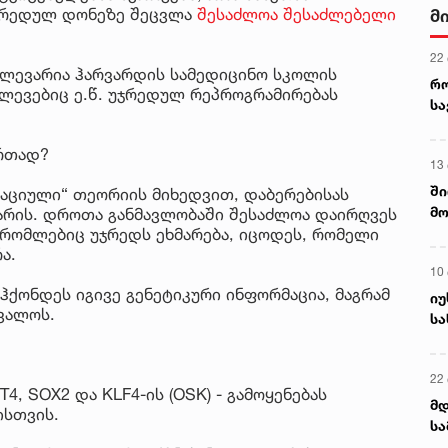
ჯრედულ დონეზე შეცვლა
შესაძლოა შესაძლებელი
მ
22
ვლევარია ჰარვარდის სამედიცინო სკოლის
რ
ლევებიც ე.წ. უჯრედულ რეპროგრამირებას
ს
ერთად?
13
ში
აციული“ თეორიის მიხედვით, დაბერებისას
მო
არის. დროთა განმავლობაში შესაძლოა დაირღვეს
კა
, რომლებიც უჯრედს ეხმარება, იცოდეს, რომელი
ა.
ღვ
10
ჰქონდეს იგივე გენეტიკური ინფორმაცია, მაგრამ
იუ
ცვალოს.
სა
22 
4, SOX2 და KLF4-ის (OSK) - გამოყენებას
მდ
ისთვის.
სა
ორ