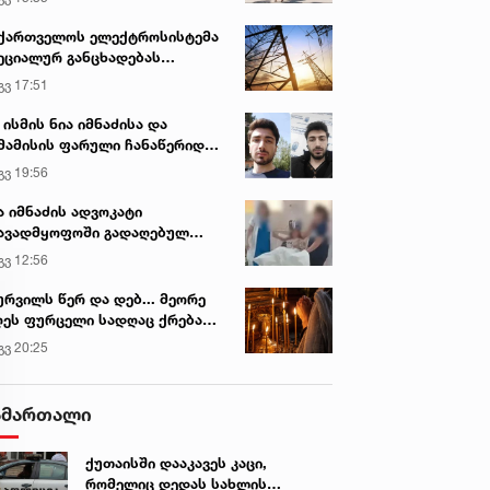
ქართველოს ელექტროსისტემა
ეციალურ განცხადებას
რცელებს
გვ 17:51
 ისმის ნია იმნაძისა და
მამისის ფარული ჩანაწერიდან
გიგა ავალიანის მკვლელობის
გვ 19:56
ქმე
ა იმნაძის ადვოკატი
ავადმყოფოში გადაღებულ
დრებს ავრცელებს
გვ 12:56
ურვილს წერ და დებ... მეორე
ეს ფურცელი სადღაც ქრება
 სურვილი სრულდება...“ -
გვ 20:25
სწაულმოქმედი ტაძარი შიდა
ართლში
ამართალი
ქუთაისში დააკავეს კაცი,
რომელიც დედას სახლის