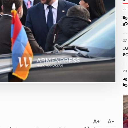
11
მე
გზ
უჯ
27
„გ
ცო
აგ
29
აგ
სე
მხ
ან