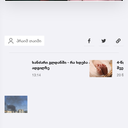
პრაიმ თაიმი
ხანძარი გლდანში - რა ხდება ამ წუთებში
4-წლი
ადგილზე
შეეფ
რომე
13:14
20 წუთ
კლინ
საპი
იმშო
ახალ
სასი
დაზია