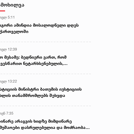
ამოიღეს
იმოხილვა
 ივლ 5:11
ოგორი ამინდია მოსალოდნელი დღეს
აქართველოში
 ივლ 12:39
ო მესამე: ბედნიერი ვართ, რომ
ვესწარით ნეტარხსენებულის,
თოლიკოს-პატრიარქ ილია მეორის
აწლს, ვართ მისი მემკვიდრეები
 ივლ 13:22
სტიციის მინისტრი ბათუმის იუსტიციის
ხლის თანამშრომლებს შეხვდა
ივნ 7:35
ინარე არაგვის ხიდზე მიმდინარე
მუშაოები დასრულებულია და მოძრაობა
ივე სამოძრაო ზოლზე აღდგენილია