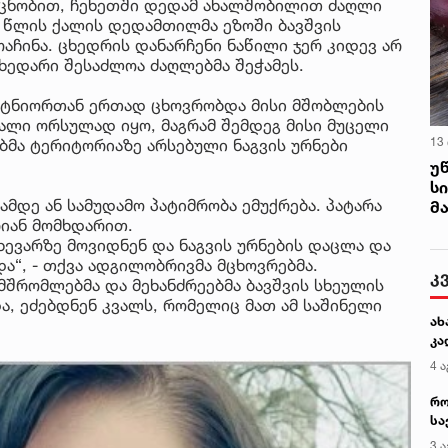
ცნობით, ჩეხეთში დედამ ახალშობილით ძაღლი
35 წლის ქალის დედამთილმა ეზოში ბავშვის
ოაჩინა. ცხედრის დანარჩენი ნაწილი ჯერ კიდევ არ
ცხედარი შესაძლოა ძაღლებმა შეჭამეს.
პარტნიორთან ერთად ცხოვრობდა მისი მშობლების
ალი ორსულად იყო, მაგრამ შემდეგ მისი მუცელი
13
მა ტერიტორიაზე არსებული ნაგვის ურნები
უ
ს
ამდე ან სამუდამო პატიმრობა ემუქრება. პატარა
მ
იან მომხდარით.
ხევარზე მოვიდნენ და ნაგვის ურნების დაცლა და
და“, - თქვა ადგილობრივმა მცხოვრებმა.
კ
მშრომლებმა და მეხანძრეებმა ბავშვის სხეულის
და, ეძებდნენ კვალს, რომელიც მათ ამ საშინელი
ახ
კა
4 ა
რო
სა
კე
3 ა