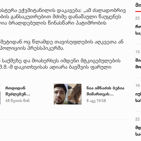
მ
სტურა ეჭვმიტანილის დაკავება: „ამ ძალადობრივ
ის განსაკუთრებით მძიმე დანაშაული წაუყენეს
22
ლია ბრალდებულის წინასწარი პატიმრობის
რ
ს
მეტიდან ოც წლამდე თავისუფლების აღკვეთა ან
 პოლიციის პრესსპიკერმა.
13
ში
საქმეზე და მოახერხეს იმდენი მტკიცებულების
.მ.-მ დაკითხვისას აღიარა ბავშვის ფარული
მო
კა
ღვ
10
როდიდან
ნია იმნაძის ბებია
იუ
შეძლებენ
მიმართვას
მშობლები
ავრცელებს
სა
48 წუთის წინ
8 აგვ 19:58
სასკოლო
ფორმების ყიდვას -
ცნობილია ზუსტი
22 
თარიღები
მდ
სა
ორ