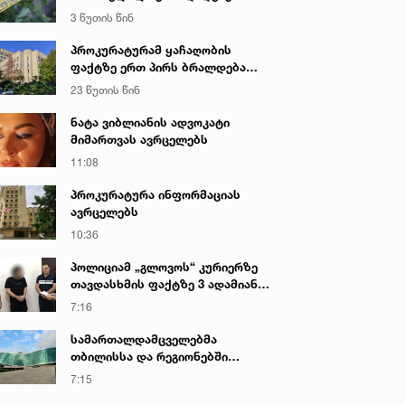
საქმეზე პროკურატურამ 2 პირს
3 წუთის წინ
ბრალი წარუდგინა - რა არის ამ
დროისთვის ცნობილი
პროკურატურამ ყაჩაღობის
ფაქტზე ერთ პირს ბრალდება
წარუდგინა
23 წუთის წინ
ნატა ვიბლიანის ადვოკატი
მიმართვას ავრცელებს
11:08
პროკურატურა ინფორმაციას
ავრცელებს
10:36
პოლიციამ „გლოვოს“ კურიერზე
თავდასხმის ფაქტზე 3 ადამიანი
დააკავა
7:16
სამართალდამცველებმა
თბილისსა და რეგიონებში
უკანონო ცეცხლსასროლი
7:15
იარაღები და საბრძოლო მასალა