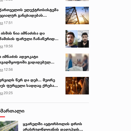
ქართველოს ელექტროსისტემა
ეციალურ განცხადებას
რცელებს
გვ 17:51
 ისმის ნია იმნაძისა და
მამისის ფარული ჩანაწერიდან
გიგა ავალიანის მკვლელობის
გვ 19:56
ქმე
ა იმნაძის ადვოკატი
ავადმყოფოში გადაღებულ
დრებს ავრცელებს
გვ 12:56
ურვილს წერ და დებ... მეორე
ეს ფურცელი სადღაც ქრება
 სურვილი სრულდება...“ -
გვ 20:25
სწაულმოქმედი ტაძარი შიდა
ართლში
ამართალი
ყვარელში ავტორბოლის დროს
არასრულწლოვნის დაღუპვის