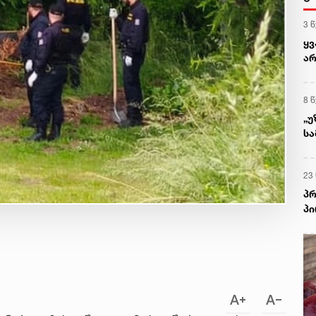
3 
ყ
არ
პრ
რა
8 
„უ
სა
მ
23
პრ
პი