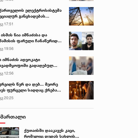
ქართველოს ელექტროსისტემა
ეციალურ განცხადებას
რცელებს
გვ 17:51
 ისმის ნია იმნაძისა და
მამისის ფარული ჩანაწერიდან
გიგა ავალიანის მკვლელობის
გვ 19:56
ქმე
ა იმნაძის ადვოკატი
ავადმყოფოში გადაღებულ
დრებს ავრცელებს
გვ 12:56
ურვილს წერ და დებ... მეორე
ეს ფურცელი სადღაც ქრება
 სურვილი სრულდება...“ -
გვ 20:25
სწაულმოქმედი ტაძარი შიდა
ართლში
ამართალი
ქუთაისში დააკავეს კაცი,
რომელიც დედას სახლის