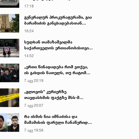
გადაწვით დაემუქრა
17:18
გენერალურ პროკურატურაში, გია
ბარამიძის განცხადებასთან
დაკავშირებით დაწყებული
16:24
გამოძიების ფარგლებში,
ვეტერანები გამოიკითხა - რა
სულხან თამაზაშვილმა
არის ამ დროისთვის ცნობილი
საქართველოს ერთიანობისთვის
დაღუპული პოლიციელების
14:52
ხსოვნას პატივი მიაგო
„ერთი წინადადება რომ ვთქვა,
ის გახდის ნათელს, თუ რატომ
იყო ნია იმნაძე წამქეზებელი...“ -
7 აგვ 20:19
გიგა ავალიანის დედა
„გლოვოს“ კურიერზე
თავდასხმის ფაქტზე შსს-მ
გამოძიება დაიწყო
7 აგვ 20:07
რა ისმის ნია იმნაძისა და
მამამისის ფარული ჩანაწერიდან
- გიგა ავალიანის მკვლელობის
7 აგვ 19:56
საქმე