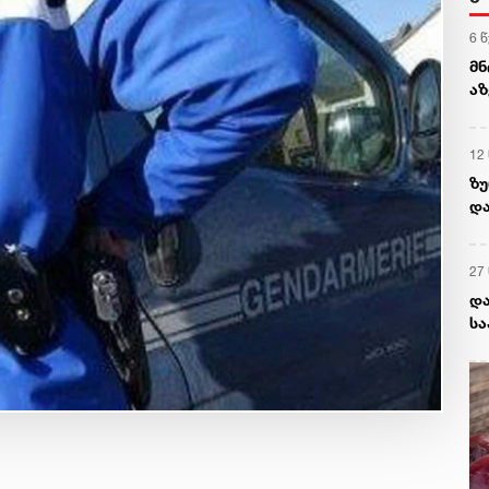
6 
მნ
აზ
წა
12
ზუ
და
27
და
სა
ცე
აშ