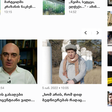
მარტვილში
,,წვიმა, სეტყვა,
კრაზანის ნაკბენით
ელჭექი…“ - ამინდი
მძიმე
უარესდება
13:15
14:52
მდგომარეობაში
მყოფი
ახალგაზრდა
გადაარჩინეს
5:54
5 იან. 2022 • 10:05
ის გასაღები
„ხომ არის, რომ დიდ
როცენტიანი ვალი
ბედნიერებას რაღაც
ვილი
უბედურება მოჰყვება ხოლმე“
..დღეს ეს ჩემს
- ნიკა ქაცარიძის ერთ-ერთი