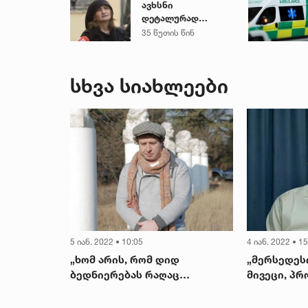
ავხსნი
დეტალურად
ყველაფერს... - ეკა
35 წუთის წინ
კუპატაძე ნია
იმნაძესთან
დაკავშირებით
სხვა სიახლეები
სოციალურ ქსელში
დასმულ
შეკითხვებს
პასუხობს
5 იან. 2022 • 10:05
4 იან. 2022 • 1
ები
„ხომ არის, რომ დიდ
„მერსედეს
ნი ვალი
ბედნიერებას რაღაც
მივეცი, პ
უბედურება მოჰყვება ხოლმე“
ვისესხე, შ
ს ჩემს
- ნიკა ქაცარიძის ერთ-ერთი
მოვუნათლე