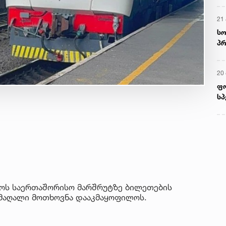
21 
სო
პრ
ერ
20
ფ
სპ
აქოს საერთაშორისო მარშრუტზე ბილეთების
 მაღალი მოთხოვნა დააკმაყოფილოს.