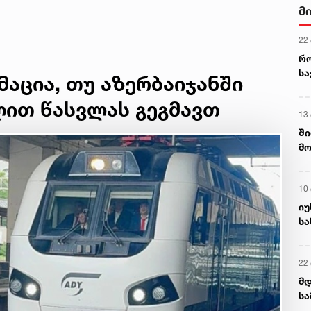
მ
ჩენილი ე.წ. კაც-
ბოლო ეთერი
ართულ მარშს“
22
- სანდრო ბრეგაძე
რ
ს
აცია, თუ აზერბაიჯანში
ით წასვლას გეგმავთ
13
ში
მო
კა
ღვ
10
იუ
სა
22 
მდ
სა
ორ