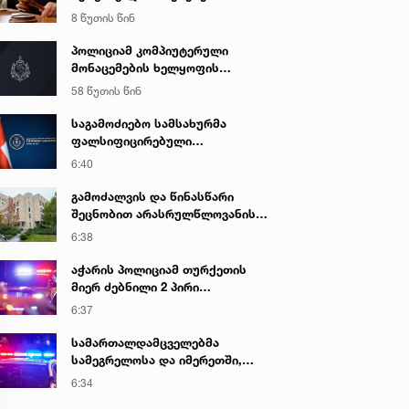
სასამართლო დღეს იმსჯელებს
8 წუთის წინ
პოლიციამ კომპიუტერული
მონაცემების ხელყოფის
ბრალდებით ერთი პირი დააკავა,
58 წუთის წინ
მეორის მიმართ კი
სისხლისსამართლებრივი დევნა
საგამოძიებო სამსახურმა
დაუსწრებლად დაიწყო
ფალსიფიცირებული
ალკოჰოლური სასმელებისა და
6:40
ყალბი აქციზური მარკების
დამზადება-გასაღების ფაქტზე 3
გამოძალვის და წინასწარი
პირი დააკავა
შეცნობით არასრულწლოვანის
გამოსახულების შემცველი
6:38
პორნოგრაფიული ნაწარმოების
დამზადების, შენახვისა და
აჭარის პოლიციამ თურქეთის
გავრცელების ფაქტებზე, ერთ
მიერ ძებნილი 2 პირი
პირს ბრალდება წარედგინა
ცეცხლსასროლი იარაღის
6:37
უკანონოდ შეძენა-შენახვა-
ტარებისა და საზღვრის უკანონო
სამართალდამცველებმა
კვეთის ბრალდებით დააკავა
სამეგრელოსა და იმერეთში,
ნარკოდანაშაულის ბრალდებით,
6:34
3 პირი დააკავეს