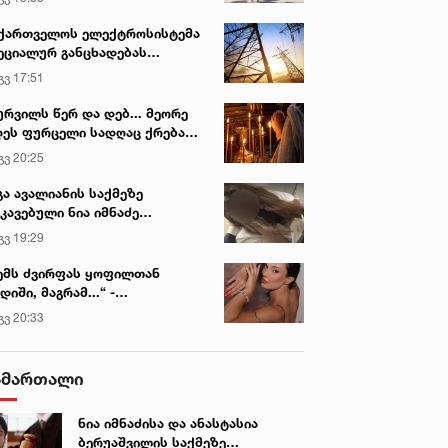
ქართველოს ელექტროსისტემა
ეციალურ განცხადებას
რცელებს
გვ 17:51
ურვილს წერ და დებ... მეორე
ეს ფურცელი სადღაც ქრება
 სურვილი სრულდება...“ -
გვ 20:25
სწაულმოქმედი ტაძარი შიდა
ართლში
გა ავალიანის საქმეზე
კავებული ნია იმნაძე
ინიკაში გადაჰყავთ
გვ 19:29
ემს ძვირფას ყოფილთან
დიში, მაგრამ...“ -
ექსანდრა პაიჭაძის
გვ 20:33
ლწრფელი აღიარება
ამართალი
ნია იმნაძისა და ანასტასია
ბერუაშვილის საქმეზე