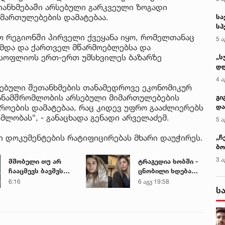
ეთანხმებაში არსებული გარკვეული ზოგადი
იმართულებების დამატებაა.
სა
სპ
ავ
 რეგიონში პირველი ქვეყანა იყო, რომელთანაც
5 ა
რმდა და ქართველ მწარმოებლებსა და
მსოფლიოს ერთ-ერთ უმსხვილეს ბაზარზე
„ს
დღ
და
4 ა
სა
ებული შეთანხმების თანამედროვე ეკონომიკურ
ქ
თანამშრომლობის არსებული მიმართულებების
გი
როების დამატებაა, რაც კიდევ უფრო გააძლიერებს
და
კლ
მლობას“, - განაცხადა გენადი არველაძემ.
5 ა
ი დოკუმენტების რატიფიცირებას მხარი დაუჭირეს.
„ჩ
ბო
ალ
3 ა
მშობელი თუ არ
ტრაგედია ხობში -
გუ
ჩააცმევს ბავშვს
ცნობილი ხდება
ფორმას, იქნება
დაღუპული დედა-
6:16
6 აგვ 19:58
ს
კონკრეტული
შვილის ვინაობა
მექანიზმები... -
რას ამბობს
მინისტრი