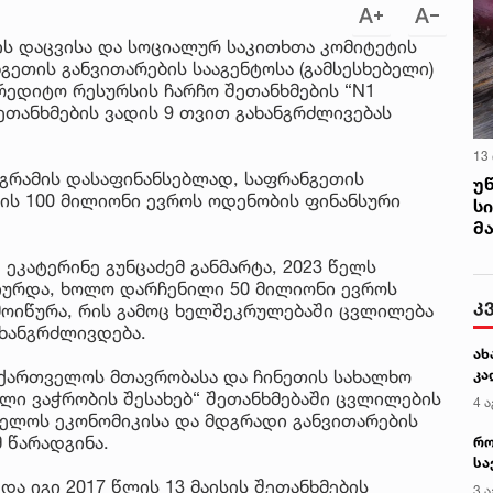
ს დაცვისა და სოციალურ საკითხთა კომიტეტის
გეთის განვითარების სააგენტოსა (გამსესხებელი)
რედიტო რესურსის ჩარჩო შეთანხმების “N1
ეთანხმების ვადის 9 თვით გახანგრძლივებას
13
ოგრამის დასაფინანსებლად, საფრანგეთის
უ
ის 100 მილიონი ევროს ოდენობის ფინანსური
ს
მ
ეკატერინე გუნცაძემ განმარტა, 2023 წელს
იურდა, ხოლო დარჩენილი 50 მილიონი ევროს
კ
ამოიწურა, რის გამოც ხელშეკრულებაში ცვლილება
 ხანგრძლივდება.
ახ
აქართველოს მთავრობასა და ჩინეთის სახალხო
კა
ლი ვაჭრობის შესახებ“ შეთანხმებაში ცვლილების
4 ა
ველოს ეკონომიკისა და მდგრადი განვითარების
 წარადგინა.
რო
სა
კე
და იგი 2017 წლის 13 მაისის შეთანხმების
3 ა