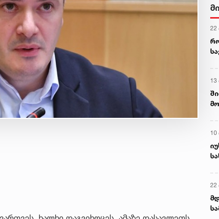
მ
22
რ
ს
13
ში
მო
კა
ღვ
10
იუ
სა
22 
მდ
სა
გვართვეს, ხალხი დაგვიხოცეს, ამაზე დასავლეთს
ორ