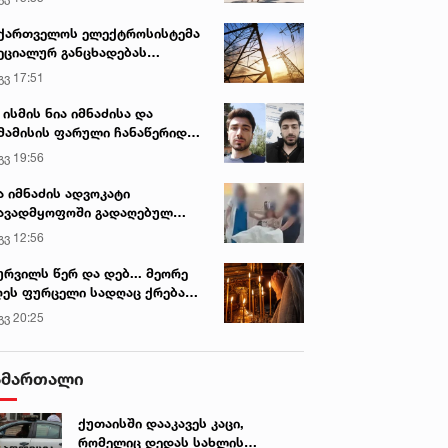
ქართველოს ელექტროსისტემა
ეციალურ განცხადებას
რცელებს
გვ 17:51
 ისმის ნია იმნაძისა და
მამისის ფარული ჩანაწერიდან
გიგა ავალიანის მკვლელობის
გვ 19:56
ქმე
ა იმნაძის ადვოკატი
ავადმყოფოში გადაღებულ
დრებს ავრცელებს
გვ 12:56
ურვილს წერ და დებ... მეორე
ეს ფურცელი სადღაც ქრება
 სურვილი სრულდება...“ -
გვ 20:25
სწაულმოქმედი ტაძარი შიდა
ართლში
ამართალი
ქუთაისში დააკავეს კაცი,
რომელიც დედას სახლის