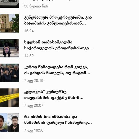
გადაწვით დაემუქრა
50 წუთის წინ
გენერალურ პროკურატურაში, გია
ნ. 2023 • 8:40
4 იან. 2023 • 10:15
ბარამიძის განცხადებასთან
დაკავშირებით დაწყებული
ამხელა გეგმები გქონდა...
VIDEO: გინება და ჩხუბი
16:24
გამოძიების ფარგლებში,
თრი ხალათით რომ
ჭორვილაში - სააკაშვილის
ვეტერანები გამოიკითხა - რა
სულხან თამაზაშვილმა
ფრიალებდი...!“ - 20 წლის
მხარდამჭერებს
არის ამ დროისთვის ცნობილი
საქართველოს ერთიანობისთვის
ჭს მეგობრები გლოვობენ
ადგილობრივები
დაღუპული პოლიციელების
14:52
დაუპირისპირდნენ
ხსოვნას პატივი მიაგო
„ერთი წინადადება რომ ვთქვა,
ის გახდის ნათელს, თუ რატომ
იყო ნია იმნაძე წამქეზებელი...“ -
7 აგვ 20:19
გიგა ავალიანის დედა
„გლოვოს“ კურიერზე
თავდასხმის ფაქტზე შსს-მ
გამოძიება დაიწყო
7 აგვ 20:07
რა ისმის ნია იმნაძისა და
მამამისის ფარული ჩანაწერიდან
- გიგა ავალიანის მკვლელობის
7 აგვ 19:56
საქმე