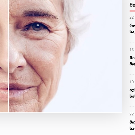
მ
22
რ
ს
13
ში
მო
კა
ღვ
10
იუ
სა
22 
მდ
სა
ორ