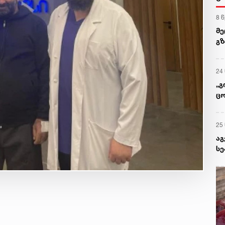
8 
მე
გზ
უჯ
24
„გ
ცო
აგ
25
აგ
სე
მხ
ან