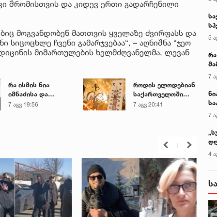
ი შრომისთვის და კიდევ ერთი გადარჩენილი
სა
სპ
ბიც მოგვანდობენ მათთვის ყველაზე ძვირფასს და
ავ
5 ა
 სიცოცხლე ჩვენი გამარჯვებაა“, – აღნიშნა “ჯეო
დიცინის მიმართულების ხელმძღვანელმა, ლევან
რა
მა
- 
7 ა
სა
რა ისმის ნია
როდის ელოდებიან
ნი
იმნაძისა და
საქართველოში
სა
მამამისის ფარული
+40-გრადუსიან
7 აგვ 19:56
7 აგვ 20:41
კა
ჩანაწერიდან - გიგა
სიცხეს
7 ა
ავალიანის
მკვლელობის საქმე
„ს
დღ
და
4 ა
სა
ქ
ს