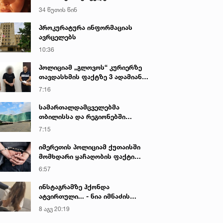
34 წუთის წინ
პროკურატურა ინფორმაციას
ავრცელებს
10:36
პოლიციამ „გლოვოს“ კურიერზე
თავდასხმის ფაქტზე 3 ადამიანი
დააკავა
7:16
სამართალდამცველებმა
თბილისსა და რეგიონებში
უკანონო ცეცხლსასროლი
7:15
იარაღები და საბრძოლო მასალა
ამოიღეს
იმერეთის პოლიციამ ქუთაისში
მომხდარი ყაჩაღობის ფაქტი
გახსნა - დაკავებულია ერთი პირი
6:57
ინსტაგრამზე ჰქონდა
ატვირთული... - ნია იმნაძის
რომელ ფოტოზე საუბრობს გიგა
8 აგვ 20:19
ავალიანის დედა