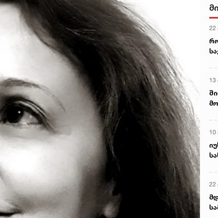
მ
22
რ
ს
13
ში
მო
კა
ღვ
10
იუ
სა
22 
მდ
სა
ორ