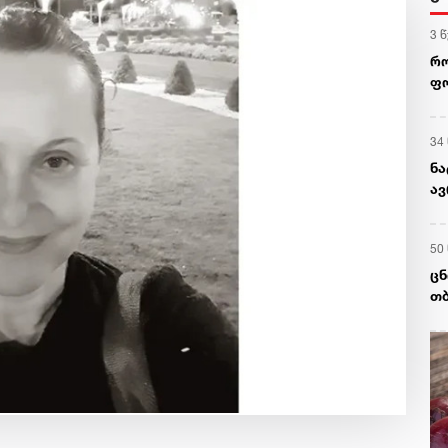
3 
რო
ფო
თ
34
ნა
ა
50
ცნ
თბ