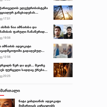
ქართველოს ელექტროსისტემა
ეციალურ განცხადებას
რცელებს
გვ 17:51
 ისმის ნია იმნაძისა და
მამისის ფარული ჩანაწერიდან
გიგა ავალიანის მკვლელობის
გვ 19:56
ქმე
ა იმნაძის ადვოკატი
ავადმყოფოში გადაღებულ
დრებს ავრცელებს
გვ 12:56
ურვილს წერ და დებ... მეორე
ეს ფურცელი სადღაც ქრება
 სურვილი სრულდება...“ -
გვ 20:25
სწაულმოქმედი ტაძარი შიდა
ართლში
ამართალი
ნატა ვიბლიანის ადვოკატი
მიმართვას ავრცელებს