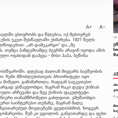
სელში ცხოვრობს და წლებია, იქ მცხოვრებ
13
ნის უკეთ შესწავლაში ეხმარება. 1921 წელს
უ
ლწოდებით: „არ დამეკარგო“ და „მე
ს
, თუმცა პანდემიამდე ბევრმა არავინ იცოდა ამის
მ
ული ოჯახიდან დაჰყვა - მისი პაპა, ბეწინა
სწყაროში. დღესაც ძალიან მიყვარს ბავშვობის
კ
ყო. ჩემი მშობლებისთვის პრიორიტეტი იყო
და მიმეღო. გამიმართლა, რადგან საუკეთესო
ახ
კარგად ვსწავლობდი, მაგრამ რაკი დედა ქიმიას
კა
სიული არჩევანი და მეც ქიმიის ფაკულტეტი
4 ა
ეცნიერი თანამშრომელი გახლდით, ვმუშაობდი
აერთ საინტერესო თემაზე, მაგრამ მალე
რო
ანვითარებულ მოვლენებს ვგულისხმობ. ზოგჯერ
სა
გომარეობა. შენ კი ცდილობ, განვითარდე და ფეხი
კე
3 ა