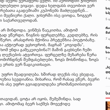
დ ბევრს ვერაფერს ცვლი. იმ პერიოდში ჯიხურში
იძულებული ვიყავი. დედა ხელფასს თვეობით ვერ
სა
ერებათა აკადემიაში კუპონებს მაძლევდნენ...
სპ
მეცნიერი ქალი. ჯიხურში ისე ციოდა, ზოგჯერ
ავ
5 ა
დი საქართველოდან.
რა
არ მინდოდა, ვინმეს წაეკითხა, ამიტომ
მა
ად ვწერდი, წიგნის ფურცლებზე, კედლებზე, რის
- 
7 ა
წერო. არასდროს მქონია პრეტენზია პოეტობაზე.
სა
ა აქტიურად ვცხოვრობ, მაგრამ "კოვიდმა",
ნი
ხომ უნდა გამეკეთებინა?! მაშინ გავხსენი ჩემი
სა
ე ლექსების ატვირთვა. ფურცელზე მეზარება წერა
კა
7 ა
ომიჩნდნენ შემფასებლები, ზოგს მოსწონდა, ზოგს
რც ერთს ვერ წაგიკითხავთ.
„ს
დღ
 უფრო მეადვილება. ხშირად ლექსს ისე ვხედავ,
და
4 ა
ეზია სევდიანია. მიხარია, რომ რასაც ვწერ, ბევრი
სა
თქოს ასე უფრო გვიადვილდება ერთმანეთისთვის
ქ
ს
 თავიდან, ცოტა არ იყოს, შემეშინდა, სად
ი. ამიტომაც ბევრ საქმეს მოვეჭიდე