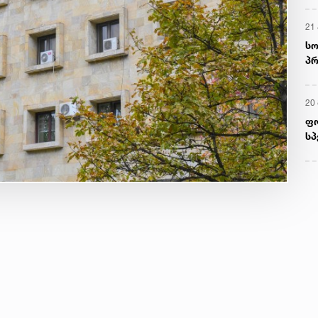
მ
22
რ
ს
13
ში
მო
კა
ღვ
10