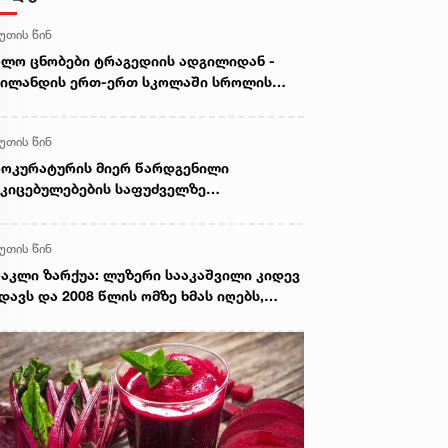
წუთის წინ
ლო ცნობები ტრაგედიის ადგილიდან -
აილანდის ერთ-ერთ სკოლაში სროლის
დეგად 15 ადამიანი დაშავდა, 6 კი
იღუპა
წუთის წინ
ოკურატურის მიერ წარდგენილი
კიცებულებების საფუძველზე
რკოტიკული საშუალების უკანონო
ძენის, შენახვის და რეალიზაციის ფაქტზე
წუთის წინ
რალდებულს სასამართლომ 16 წლით
ვისუფლების აღკვეთა მიუსაჯა
აკლი ზარქუა: ლუზერი სააკაშვილი კიდევ
დავს და 2008 წლის ომზე ხმას იღებს,
სების ინტერესებს ატარებდა,
რატეგიული ობიექტები გადასცა,
ოფლიო სავაჭრო ორგანიზაციაში
სეთის შესვლას მხარი დაუჭირა