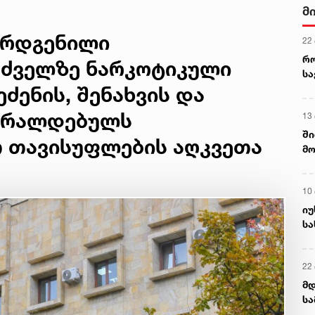
ალ
3 ა
გუ
არდგენილი
ს
უძველზე ნარკოტიკული
ძენის, შენახვის და
 ბრალდებულს
 თავისუფლების აღკვეთა