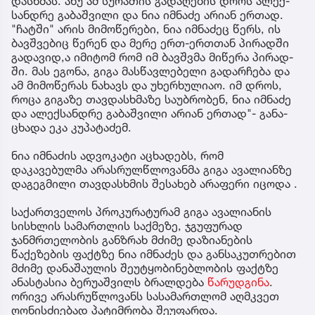
დას­ხმას. ანუ ამ სუ­რა­თის გა­და­ღე­ბის დროს ალექ­
სან­დრე გა­ბაშ­ვი­ლი და ნია იმ­ნა­ძე არი­ან ერ­თად.
"ჩატ­ში" არის მი­მო­წე­რე­ბი, ნია იმ­ნა­ძეც წერს, ის
ბავ­შვე­ბიც წე­რენ და მერე ერთ-ერ­თთან პი­რად­ში
გა­და­ვი­დ,ა იმი­ტომ რომ იმ ბავ­შვმა მი­წე­რა პი­რად­
ში. მას ეგო­ნა, გიგა მას­წავ­ლე­ბე­ლი გა­დარ­ჩე­ბა და
ამ მი­მო­წე­რას ნა­ხავს და უხერ­ხუ­ლი­აო. იმ დროს,
როცა გი­გა­ზე თავ­დას­ხმა­ზე სა­უბ­რო­ბენ, ნია იმ­ნა­ძე
და ალექ­სან­დრე გა­ბაშ­ვი­ლი არი­ან ერ­თად"- გა­ნა­
ცხა­და ეკა კუ­პა­ტა­ძემ.
ნია იმნაძის ადვოკატი აცხადებს, რომ
დაკავებულმა არასრულწლოვანმა გიგა ავალიანზე
დაგეგმილი თავდასხმის შესახებ არაფერი იცოდა .
საქართველოს პროკურატურამ გიგა ავალიანის
სისხლის სამართლის საქმეზე, ჯგუფურად
ჯანმრთელობის განზრახ მძიმე დაზიანების
წაქეზების ფაქტზე ნია იმნაძეს და განსაკუთრებით
მძიმე დანაშაულის შეუტყობინებლობის ფაქტზე
ანასტასია ბერუაშვილს ბრალდება
წარუდგინა
.
ორივე არასრუწლოვანს სასამართლომ აღმკვეთ
ღონისძიებად პატიმრობა შეუფარდა.