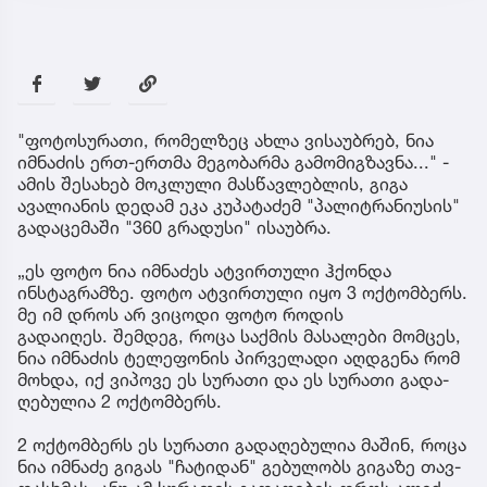
"ფოტოსურათი, რომელზეც ახლა ვისაუბრებ, ნია
იმნაძის ერთ-ერთმა მეგობარმა გამომიგზავნა..." -
ამის შესახებ მოკლული მასწავლებლის, გიგა
ავალიანის დედამ ეკა კუპატაძემ "პალიტრანიუსის"
გადაცემაში "360 გრადუსი" ისაუბრა.
„ეს ფოტო ნია იმნაძეს ატვირთული ჰქონდა
ინსტაგრამზე. ფოტო ატვირთული იყო 3 ოქტომბერს.
მე იმ დროს არ ვიცოდი ფოტო როდის
გადაიღეს. შემ­დეგ, როცა საქ­მის მა­სა­ლე­ბი მომ­ცეს,
ნია იმ­ნა­ძის ტე­ლე­ფო­ნის პირ­ვე­ლა­დი აღ­დგე­ნა რომ
მოხ­და, იქ ვი­პო­ვე ეს სუ­რა­თი და ეს სუ­რა­თი გა­და­
ღე­ბუ­ლია 2 ოქ­ტომ­ბერს.
2 ოქ­ტომ­ბერს ეს სუ­რა­თი გა­და­ღე­ბუ­ლია მა­შინ, როცა
ნია იმ­ნა­ძე გი­გას "ჩა­ტი­დან" გე­ბუ­ლობს გი­გა­ზე თავ­