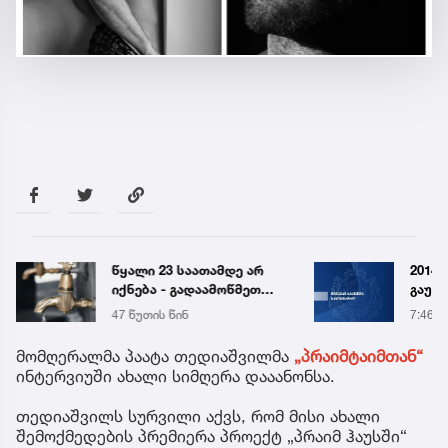
2014 წელს
სიახ
გაუჩინარებული გურამ
მოსწ
დადიანიძის საქმის
სექტ
7:46
9 აგვ 
გამოძიებასთან
დახვ
დაკავშირებით, შსს
მომღერალმა პაატა თედიაშვილმა
„პრაიმტაიმთან“
სპეციალურ განცხადებას
ინტერვიუში ახალი სიმღერა დააანონსა.
ავრცელებს
თედიაშვილს სურვილი აქვს, რომ მისი ახალი
შემოქმედების პრემიერა პროექტ „პრაიმ ჰაუსში“