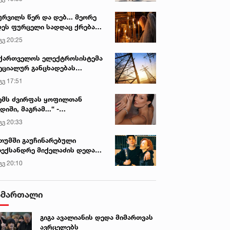
ურვილს წერ და დებ... მეორე
ეს ფურცელი სადღაც ქრება
 სურვილი სრულდება...“ -
გვ 20:25
სწაულმოქმედი ტაძარი შიდა
ართლში
ქართველოს ელექტროსისტემა
ეციალურ განცხადებას
რცელებს
გვ 17:51
ემს ძვირფას ყოფილთან
დიში, მაგრამ...“ -
ექსანდრა პაიჭაძის
გვ 20:33
ლწრფელი აღიარება
თუმში გაუჩინარებული
ექსანდრე მიქელაძის დედა
მართვას ავრცელებს
გვ 20:10
ამართალი
გიგა ავალიანის დედა მიმართვას
ავრცელებს