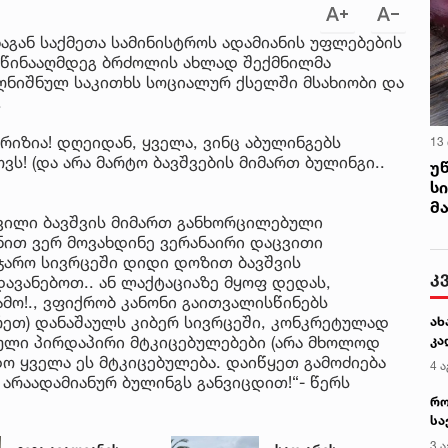
აგან საქმეთა სამინისტროს ადამიანის უფლებების
 წინააღმდეგ ბრძოლის ახლად შექმნილმა
ღნიშნულ საკითხს სოციალურ ქსელში მსახიობი და
.
იზია! დღეიდან, ყველა, ვინც აბულინგებს
13
ოვს! (და არა მარტო ბავშვების მიმართ ბულინგი..
უ
ს
მ
ჩვილი ბავშვის მიმართ განხორცილებული
ნით ვერ მოვახდინე ვერანაირი დაცვითი
საჯარო სივრცეში დიდი დოზით ბავშვის
კ
ავანებოთ.. ან ლაქტაციაზე მყოფ დედას,
მო!., ვფიქრობ კანონი გაითვალისწინებს
რეთ) დანაშაულს კიბერ სივრცეში, კონკრეტულად
ახ
ბული პირდაპირი მტკიცებულებები (არა მხოლოდ
კა
ოდო ყველა ეს მტკიცებულება. დაიწყეთ გამოძიება
4 ა
 არაადამიანურ ბულინგს განვიცდით!“- წერს
რო
სა
კე
3 ა