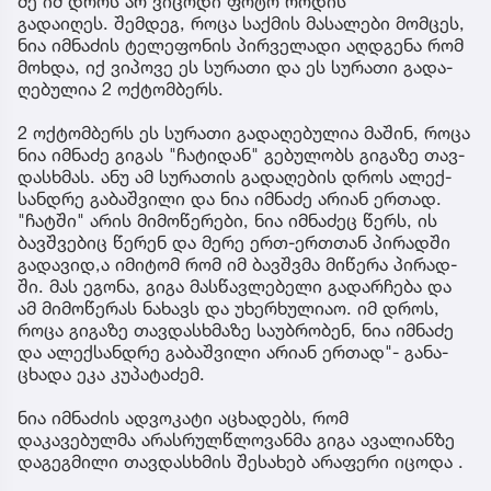
მე იმ დროს არ ვიცოდი ფოტო როდის
გადაიღეს. შემ­დეგ, როცა საქ­მის მა­სა­ლე­ბი მომ­ცეს,
ნია იმ­ნა­ძის ტე­ლე­ფო­ნის პირ­ვე­ლა­დი აღ­დგე­ნა რომ
მოხ­და, იქ ვი­პო­ვე ეს სუ­რა­თი და ეს სუ­რა­თი გა­და­
ღე­ბუ­ლია 2 ოქ­ტომ­ბერს.
2 ოქ­ტომ­ბერს ეს სუ­რა­თი გა­და­ღე­ბუ­ლია მა­შინ, როცა
ნია იმ­ნა­ძე გი­გას "ჩა­ტი­დან" გე­ბუ­ლობს გი­გა­ზე თავ­
დას­ხმას. ანუ ამ სუ­რა­თის გა­და­ღე­ბის დროს ალექ­
სან­დრე გა­ბაშ­ვი­ლი და ნია იმ­ნა­ძე არი­ან ერ­თად.
"ჩატ­ში" არის მი­მო­წე­რე­ბი, ნია იმ­ნა­ძეც წერს, ის
ბავ­შვე­ბიც წე­რენ და მერე ერთ-ერ­თთან პი­რად­ში
გა­და­ვი­დ,ა იმი­ტომ რომ იმ ბავ­შვმა მი­წე­რა პი­რად­
ში. მას ეგო­ნა, გიგა მას­წავ­ლე­ბე­ლი გა­დარ­ჩე­ბა და
ამ მი­მო­წე­რას ნა­ხავს და უხერ­ხუ­ლი­აო. იმ დროს,
როცა გი­გა­ზე თავ­დას­ხმა­ზე სა­უბ­რო­ბენ, ნია იმ­ნა­ძე
და ალექ­სან­დრე გა­ბაშ­ვი­ლი არი­ან ერ­თად"- გა­ნა­
ცხა­და ეკა კუ­პა­ტა­ძემ.
ნია იმნაძის ადვოკატი აცხადებს, რომ
დაკავებულმა არასრულწლოვანმა გიგა ავალიანზე
დაგეგმილი თავდასხმის შესახებ არაფერი იცოდა .