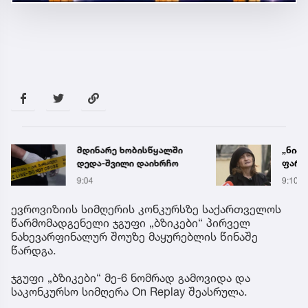
„ნია იმნაძის სახლში
საქა
ფარული მოსასმენი იყო
ელექ
დამონტაჟებული, მისი
სპეც
9:10
5 აგვ 
ტელეფონიდან მასალები
ავრც
აღდგა...“ - ეკა კუპატაძე
ევროვიზიის სიმღერის კონკურსზე საქართველოს
წარმომადგენელი ჯგუფი „ბზიკები“ პირველ
ნახევარფინალურ შოუზე მაყურებლის წინაშე
წარდგა.
ჯგუფი „ბზიკები“ მე-6 ნომრად გამოვიდა და
საკონკურსო სიმღერა On Replay შეასრულა.