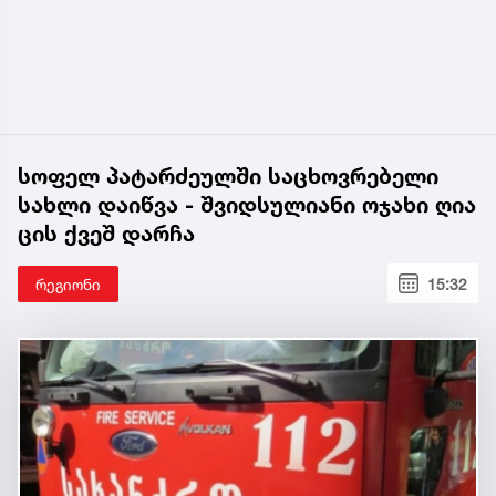
სოფელ პატარძეულში საცხოვრებელი
სახლი დაიწვა - შვიდსულიანი ოჯახი ღია
ცის ქვეშ დარჩა
რეგიონი
15:32