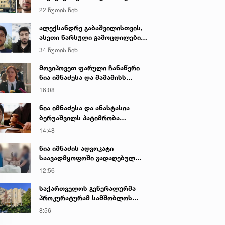
დაკავებულ არასრულწლოვნებს -
22 წუთის წინ
ნია იმნაძესა და ანასტასია
ბერუაშვილს 30 დღის
ალექსანდრე გაბაშვილისთვის,
განმავლობაში ფარულად
ასეთი წარსული გამოცდილების
უსმენდა
ადამიანისთვის ინფორმაციის
34 წუთის წინ
მიწოდება, რომ მასწავლებელი
სექსუალურად ავიწროებდა,
მოვიპოვეთ ფარული ჩანაწერი
ფაქტობრივად, წაქეზება იყო -
ნია იმნაძესა და მამამისს
პროკურორი ნია იმნაძის საქმეზე
შორის, განიხილავდნენ, როგორ
16:08
ჩაიდინა გაბაშვილმა დანაშაული
- ნიას მამა ამბობს, რომ
ნია იმნაძესა და ანასტასია
არასწორად მოიქცა, თუმცა
ბერუაშვილს პატიმრობა
მამას ეუბნება, რომ სხვანაირად
შეეფარდათ
14:48
ვერ მოიქცეოდა, თანამედროვე
ეპოქაში სხვანაირად ხდება -
ნია იმნაძის ადვოკატი
პროკურორი
საავადმყოფოში გადაღებულ
კადრებს ავრცელებს
12:56
საქართველოს გენერალურმა
პროკურატურამ სამშობლოს
ღალატის და საბოტაჟის ფაქტზე
8:56
გამოძიება დაიწყო