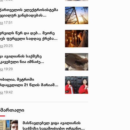
ქართველოს ელექტროსისტემა
ეციალურ განცხადებას
რცელებს
გვ 17:51
ურვილს წერ და დებ... მეორე
ეს ფურცელი სადღაც ქრება
ან. 2023 • 13:37
6 იან. 2023 • 6:46
 სურვილი სრულდება...“ -
გვ 20:25
ოკურატურამ ზუგდიდში
ჩუტყვავილას შემთხვევები
სწაულმოქმედი ტაძარი შიდა
მხდარი ავტოსაგზაო
იმატებს - რას გვირჩევს
ართლში
გა ავალიანის საქმეზე
მთხვევის ფაქტზე
პედიატრი
კავებული ნია იმნაძე
მოძიება დაიწყო
ინიკაში გადაჰყავთ
გვ 19:29
ობილია, მეტროში
რდაცვლილი 21 წლის მარიამ
ემალაძის ექსპერტიზის
გვ 19:42
სკვნა
ამართალი
მასწავლებელ გიგა ავალიანის
საქმეზე საგამოძიებო ორგანო