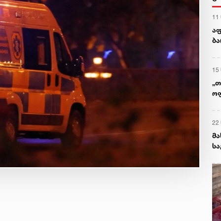
11
აფ
ბა
პო
15
„თ
ოფ
გი
ა
22
მა
სა
არ
ან
გა