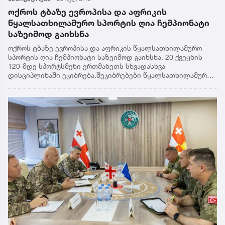
ოქროს ტბაზე ევროპისა და აფრიკის
წყალსათხილამურო სპორტის ღია ჩემპიონატი
საზეიმოდ გაიხსნა
ოქროს ტბაზე ევროპისა და აფრიკის წყალსათხილამურო
სპორტის ღია ჩემპიონატი საზეიმოდ გაიხსნა. 20 ქვეყნის
120-მდე სპორტსმენი ერთმანეთს სხვადასხვა
დისციპლინაში ეჯიბრება.შეჯიბრებები წყალსათხილამურო
სპორტის 3 ძირითად დისციპლინაში: სლალომში,
ფიგურებსა და ტრამპლინიდან ხტომაში იმართება.
„ოფიციალურად გაიხსნა ევროპის და აფრიკის ღია
ჩემპიონატი წყლის თხილამურებში. თქვენ ნახეთ, რომ,
თავდაცვის სამინისტროსთან ერთად, პატარა შოუ მოვაწყვეთ
და მე მინდა მადლობა გადავუხადო მთლიანად თავდაცვის
სამინისტროს, საჰაერო ჯარებს და განსაკუთრებით ბატონ
მინისტრს, რომელმაც თავისი უდიდესი წვლილი შეიტანა
ამაში“, - განაცხადა საქართველოს სპორტის მინისტრის
პირველმა მოადგილემ, ირაკლი
მეძმარიაშვილმა.გამარჯვებულები 26 ივლისს
გამოვლინდებიან.