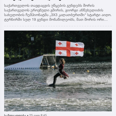
საქართველოს თავდაცვის უწყების გუნდებს შორის
საქართველოს ეროვნული გმირის, გიორგი ანწუხელიძის
სახელობის ჩემპიონატმა „3X3 კალათბურთში“ სტარტი აიღო.
ტურნირში სულ 19 გუნდი მონაწილეობს, მათ შორის ორი
გუნდი - სამოქალაქო ოფისიდან.ჩემპიონატის შესარჩევი
ეტაპი ვაზიანში, მე-4 ქვეით ბრიგადაში მიმდინარეობს,
რომლის შედეგადაც სტრუქტურული ერთეულების
პირველადგილოსანი გუნდები გამოვლინდებიან. საფინალო
ეტაპზე გადასული საუკეთესო გუნდები 5 და 6 აგვისტოს
ქუთაისში იასპარეზებენ. გამარჯვებულ გუნდს გიორგი
ანწუხელიძის სახელობის გარდამავალი თასი გადაეცემა,
ხოლო საპრიზო ადგილების მფლობელები შესაბამისი
მედლებითა და სიგელებით დაჯილდოვდებიან. ფინალურ
ღონისძიებაზე დაჭრილ-დაშავებულ სამხედრო
მოსამსახურეებს შორის პარაკალათბურთში საჩვენებელი
თამაშიც გაიმართება.გიორგი ანწუხელიძის სახელობის „3X3
კალათბურთში“ ჩემპიონატი საქართველოს თავდაცვის
ძალების ორგანიზებითა და კალათბურთის ეროვნული
ფედერაციის მხარდაჭერით, ყოველ წელს
ტარდება.ინფორმაციას თავდაცვის სამინისტრო ავრცელებს
საზოგადოება
•
25 ივლ 8:45