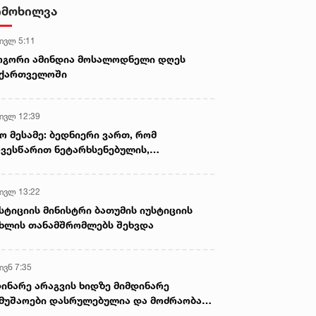
დამზადების, შენახვისა და
იმოხილვა
გავრცელების ფაქტებზე, ერთ
პირს ბრალდება წარედგინა
 ივლ 5:11
ოგორი ამინდია მოსალოდნელი დღეს
აქართველოში
 ივლ 12:39
ო მესამე: ბედნიერი ვართ, რომ
ვესწარით ნეტარხსენებულის,
თოლიკოს-პატრიარქ ილია მეორის
აწლს, ვართ მისი მემკვიდრეები
 ივლ 13:22
სტიციის მინისტრი ბათუმის იუსტიციის
ხლის თანამშრომლებს შეხვდა
ივნ 7:35
ინარე არაგვის ხიდზე მიმდინარე
მუშაოები დასრულებულია და მოძრაობა
ივე სამოძრაო ზოლზე აღდგენილია