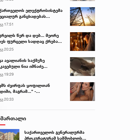
ქართველოს ელექტროსისტემა
ეციალურ განცხადებას
რცელებს
გვ 17:51
ურვილს წერ და დებ... მეორე
ეს ფურცელი სადღაც ქრება
 სურვილი სრულდება...“ -
გვ 20:25
სწაულმოქმედი ტაძარი შიდა
ართლში
გა ავალიანის საქმეზე
კავებული ნია იმნაძე
ინიკაში გადაჰყავთ
გვ 19:29
ემს ძვირფას ყოფილთან
დიში, მაგრამ...“ -
ექსანდრა პაიჭაძის
გვ 20:33
ლწრფელი აღიარება
ამართალი
საქართველოს გენერალურმა
პროკურატურამ სამშობლოს