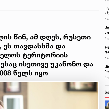
ტყემალაძის
ახლობელი ხობში
სა
ექსპერტიზის
დატრიალებულ
სპ
დასკვნა
ტრაგედიაზე
ავ
5 ა
„ს
დღ
ლის წინ, ამ დღეს, რუსეთი
და
4 ა
სა
 ეს თავდასხმა და
ქ
გი
და
ველოს ტერიტორიის
კლ
5 ა
ესაც ისეთივე უკანონო და
„ჩ
008 წელს იყო
ბო
ალ
3 ა
გუ
ს