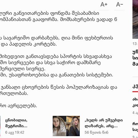
ლური განვითარების ფონდმა შესაბამისი
მპანიასთან გააფორმა. მომსახურების ვადად 6
 სავარჯიშო დარბაზებს, ღია მინი ფეხბურთის
 და პადელის კორტებს.
13
უ
მიხედვით განთავსდება სპორტის სხვადასხვა
ს
შო სივრცეები და სხვა საჭირო დამხმარე
მ
მერციული სივრცე.
მი, უსაფრთხოებისა და განათების სისტემები.
კ
ჯანსაღი ცხოვრების წესის პოპულარიზაციას და
ართულობას.
ახ
რო ავრცელებს.
კა
4 ა
ცნობილია,
„ხელს არ უშვებდი
რო
მეტროში
ლაზარეს, არც
სა
გარდაცვლილი 21
ახლა გაუშვი...“ -
6 აგვ 19:42
56 წუთის წინ
კე
3 ა
წლის მარიამ
რას წერს