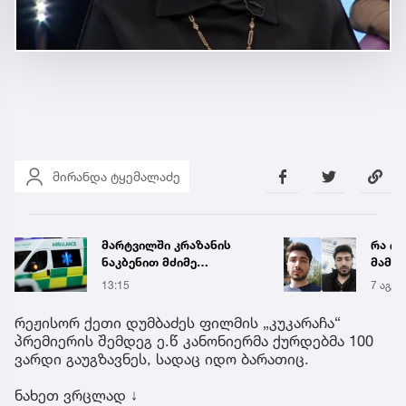
მირანდა ტყემალაძე
რა ისმის ნია იმნაძისა და
,,წვიმ
მამამისის ფარული
ელჭექ
ჩანაწერიდან - გიგა
უარე
7 აგვ 19:56
14:52
ავალიანის მკვლელობის
საქმე
რეჟისორ ქეთი დუმბაძეს ფილმის „კუკარაჩა“
პრემიერის შემდეგ ე.წ კანონიერმა ქურდებმა 100
ვარდი გაუგზავნეს, სადაც იდო ბარათიც.
ნახეთ ვრცლად ↓