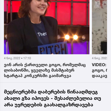
4 ნოე. 2022 • 19:24
4 ნოე. 2022 •
VIDEO: ვინ არის 29 წლის ქართველი
„ინბოქს
გოგო, რომელიც ოკუპირებულ სოხუმში
გამევსო,
დააკავეს - რა ნახეს მის სახლში
ეს კაცი-
მსგავსე
ალესანდ
მეცნიერებმა დაბერების წინააღმდეგ
ახალი გზა იპოვეს - შესაძლებელია თუ
არა უჯრედების გაახალგაზრდავება