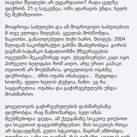
თავისი შვილები არ უყვარდათო? რაღა ცუდზე
ფიქრობ, 21-ე საუკუნეა, ომი აღარავის უნდა, ხელს
ნუ შემიშლითო.
მოაგროვა საბუთები და ამ მოგროვილი საბუთებით
9 თვე ელოდა მიღებას. ყველას მოსწონდა,
ნაკითხი, განათლებული ბიჭი ხარო. მიიღეს. 2004
წლიდან საკონტრაქტო ჯარში მსახურობდა. გორის
ჯავშან-სატანკო ბატალიონში მზვერავების
ოცეულში მეკავშირედ იყო. უბედნიერესი კაცი იყო
პირველი ხელფასი რომ აიღო, არც ერთი კაპიკი
თვითონ არ მოუხმარია, ყოველთვის ოჯახზე
ფიქრობდა… ძმის ოჯახს ინახავდა… მეტყოდა
ხოლმე, ფული ხელის ჭუჭყია, ნანო, ეგ რა
საყვარელია, ოჯახსა და გაჭირვებულებს უნდა
მოახმაროო.
ყოველთვის გაჭირვებულების დახმარებაზე
ფიქრობდა. რაც წამოიზარდა, სულ იმას
მეუბნებოდა: დედა, ამ ქვეყანაზე სიკეთე ვთესოთ
და სიკეთით დაგვიბრუნდებაო. მის სიკეთეს როცა
არ ხედავდნენ, გული სტკიოდა, მაგრამ ამბობდა,
ოღონდაც კარგად იყვნენ, რას ვიზამთ, ყველას ვერ