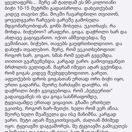
ყველაფერს… მერე ამ ტალღამ ეს 90-კილოიანი
ბიჭი 10-15 მეტრში გადაისროლა. დახეთქებამ
კიდევ თავისი ქნა. შოკში ჩავარდნილი თვითონ,
ყოველგვარი ჩარევის გარეშე გამოსულა
მდგომარეობიდან, გონს მოსულა. უკითხავს, რა
მოხდა, ბიჭებოო? არაფერი, გოგა, დაჭრილი ხარ და
ახლავე გაგიყვანთო. იქით ამშვიდებდა, ნუ
გეშინიათ, ბიჭებო, თავებს გაუფრთხილდითო. და
დახუჭა თვალებიო. მერე, რომ ვეკითხებოდით:
როგორ ხარ, გოგაო, ხმას რომ ვეღარ გვცემდა,
თითით გვაჩვენებდა, კარგად ვარო. გამოვიყვანეთ
ბრძოლის ველიდან, მაგრამ იმედი აღარ გვქონდა,
რომ გოგას კიდევ შევხვდებოდითო. გარეთ,
აფეთქების დროს გოგასთან ერთად ორი ბიჭი იყო,
ერთი გადარჩა, მეორე ბარძაყში დაიჭრა, ის
დაჭრილი ბიჭი გვიყვებოდა, რომ „ბეტეერით“
გადაიყვანეს ის და გოგა სასწრაფომდე,
ტყვიავამდე ერთად ვიყავით. გზაში ერთხელ
ვკითხე, როგორ ხარ-მეთქი, ხელი რომ ვერ აწია,
მეორე ხელი შეაშველა და ისე მანიშნა, კარგად
ვარო. მეტი აღარ შევკითხვივარ, ძალიან მძიმედ
იყო. ტყვიავში დაგვაშორეს, მე ტყვიავში გამიკეთეს
ოპერაცია და გოგა არ ვიცი, სად წაიყვანესო.