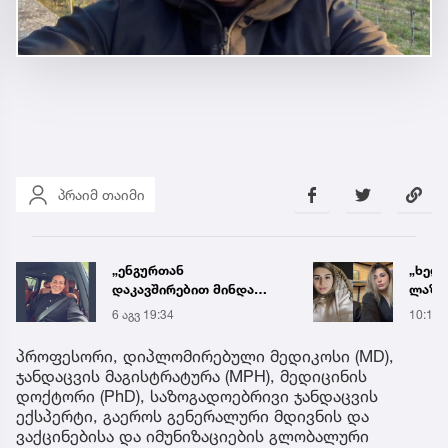
პრაიმ თაიმი
„ხელს არ უშვებდი
დააკ
ლაზარეს, არც ახლა
ბლოგ
გაუშვი...“ - რას წერს
ონლა
10:17
5 აგვ 
ახლობელი ხობში
წელი
დატრიალებულ
მილი
პროფესორი, დიპლომირებული მედიკოსი (MD),
ტრაგედიაზე
გამოი
ჯანდაცვის მაგისტრატურა (MPH), მედიცინის
დოქტორი (PhD), საზოგადოებრივი ჯანდაცვის
ექსპერტი, გაეროს გენერალური მდივნის და
ვაქცინებისა და იმუნიზაციების გლობალური