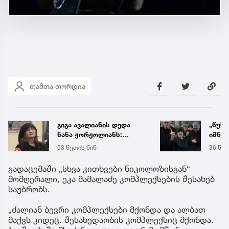
თამთა თორდია
„წუხელ დაიჭირეს ნია
საქა
იმნაძე და ანასტასია
ელექ
ბერუაშვილი! თეთრად
სპეც
36 წუთის წინ
5 აგვ 
გავათენე, მაგრამ
ავრც
ფეისბუკში ვერ შევედი...“
გადაცემაში „სხვა კითხვები ნიკოლოზისგან“
- რას წერს ეკა კუპატაძე
მომღერალი, ეკა მამალაძე კომპლექსების შესახებ
საუბრობს.
„ძალიან ბევრი კომპლექსები მქონდა და ალბათ
მაქვს კიდეც. შესახედაობის კომპლექსიც მქონდა.